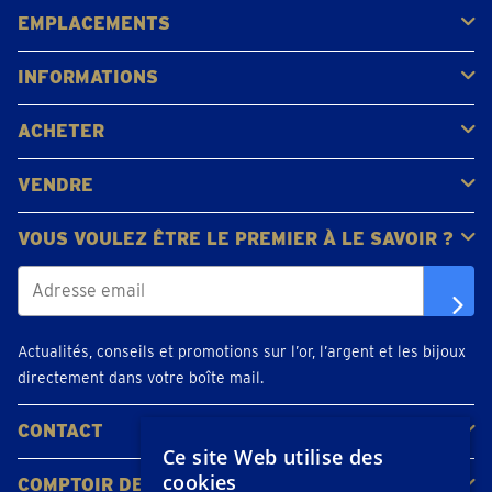
EMPLACEMENTS
Gerpinnes
Liège
Namur
Waterloo
Woluwe-Saint-Lambert
Voir tous les emplacements
INFORMATIONS
FAQ
Avis clients
ACHETER
Acheter de l'or
Acheter des pièces
Acheter de l'argent
VENDRE
Bijoux en or
Pièces d'or
Lingots d'or
VOUS VOULEZ ÊTRE LE PREMIER À LE SAVOIR ?
Actualités, conseils et promotions sur l’or, l’argent et les bijoux
directement dans votre boîte mail.
CONTACT
Ce site Web utilise des
Contacter
Planifiez votre rendez-vous
Emplacements
cookies
COMPTOIR DE L'OR