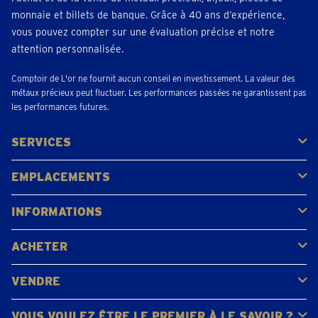
monnaie et billets de banque. Grâce à 40 ans d’expérience,
vous pouvez compter sur une évaluation précise et notre
attention personnalisée.
Comptoir de L'or ne fournit aucun conseil en investissement. La valeur des
métaux précieux peut fluctuer. Les performances passées ne garantissent pas
les performances futures.
SERVICES
Acheter
Vendre
Vente aux enchères
EMPLACEMENTS
Gerpinnes
Liège
Namur
Waterloo
Woluwe-Saint-Lambert
Voir tous les emplacements
INFORMATIONS
FAQ
Avis clients
ACHETER
Acheter de l'or
Acheter des pièces
Acheter de l'argent
VENDRE
Bijoux en or
Pièces d'or
Lingots d'or
VOUS VOULEZ ÊTRE LE PREMIER À LE SAVOIR ?