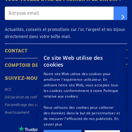
Actualités, conseils et promotions sur l’or, l’argent et les bijoux
directement dans votre boîte mail.
CONTACT
Ce site Web utilise des
Contacter
Planifiez votre rendez-vous
Emplacements
cookies
COMPTOIR DE L'OR
À propos de nous
Actualités
Notre site Web utilise des cookies pour
SUIVEZ-NOUS
améliorer l'expérience utilisateur. En
utilisant notre site Web, vous acceptez tous
BCE
les cookies conformément à notre Politique
relative aux cookies.
Déclaration de confidentialité
Paramétrage des cookies
Nous utilisons des cookies pour collecter
Avertissement
des données dans le but de personnaliser et
de mesurer l'efficacité de nos publicités.
En
savoir plus
4,3 / 5
- 174 beoordelingen