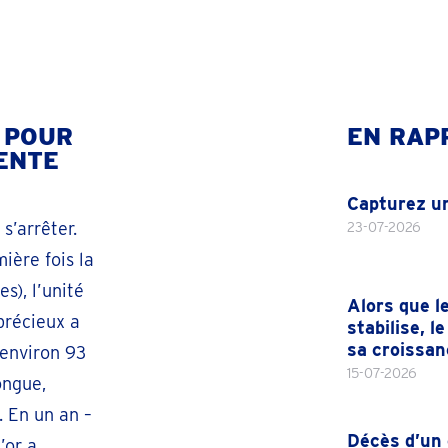
 POUR
EN RAP
VENTE
Capturez u
 s’arrêter.
23-07-2026
mière fois la
s), l’unité
Alors que l
précieux a
stabilise, l
sa croissan
 environ 93
15-07-2026
ongue,
. En un an –
Décès d’un 
’or a