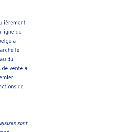
culièrement
 ligne de
belge a
arché le
eau du
s de vente a
remier
actions de
ausses sont