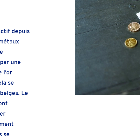
actif depuis
 métaux
ue
 par une
 l’or
ela se
 belges. Le
ont
er
ement
s se