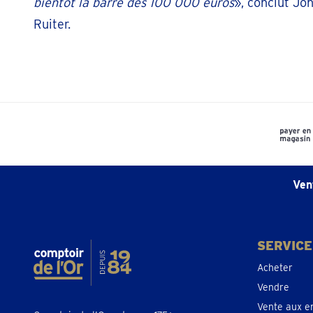
bientôt la barre des 100 000 euros
», conclut Jo
Ruiter.
Ven
SERVICE
Acheter
Vendre
Vente aux e