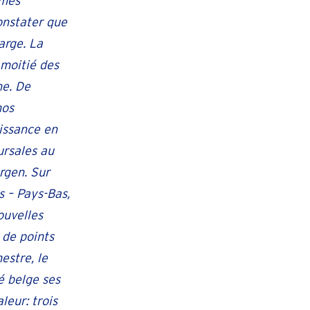
mmes
constater que
arge. La
 moitié des
ne. De
nos
oissance en
ursales au
rgen. Sur
s – Pays-Bas,
ouvelles
 de points
estre, le
é belge ses
leur: trois