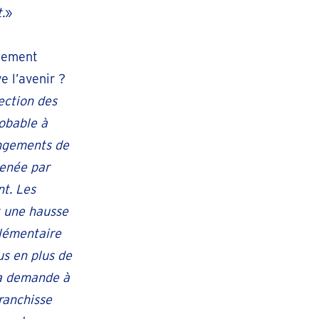
.
»
rtement
e l’avenir ?
ection des
robable à
angements de
menée par
t. Les
t une hausse
plémentaire
us en plus de
la demande à
ranchisse