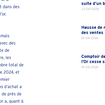
suite d’un 
t dans des
23-04-2026
’or.
Hausse de 4
des ventes
amais
16-04-2026
 avec des
te de
Comptoir d
e, les
l’Or cesse 
mbre total de
14-04-2026
ée 2024, et
emier
ns d’achat a
i de près de
or a, quant à