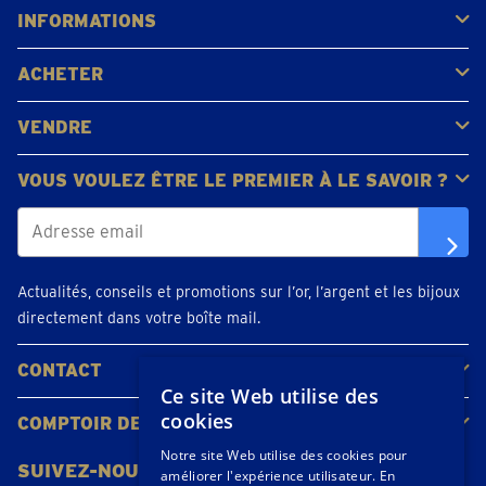
INFORMATIONS
FAQ
Avis clients
ACHETER
Acheter de l'or
Acheter des pièces
Acheter de l'argent
VENDRE
Bijoux en or
Pièces d'or
Lingots d'or
VOUS VOULEZ ÊTRE LE PREMIER À LE SAVOIR ?
Actualités, conseils et promotions sur l’or, l’argent et les bijoux
directement dans votre boîte mail.
CONTACT
Ce site Web utilise des
Contacter
Planifiez votre rendez-vous
Emplacements
cookies
COMPTOIR DE L'OR
À propos de nous
Actualités
Notre site Web utilise des cookies pour
SUIVEZ-NOUS
améliorer l'expérience utilisateur. En