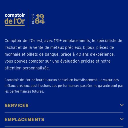
Comptoir de l’Or est, avec 175+ emplacements, le spécialiste de
l’achat et de la vente de métaux précieux, bijoux, pièces de
monnaie et billets de banque. Grâce à 40 ans d’expérience,
vous pouvez compter sur une évaluation précise et notre
attention personnalisée.
Comptoir de L'or ne fournit aucun conseil en investissement. La valeur des
métaux précieux peut fluctuer. Les performances passées ne garantissent pas
les performances futures.
SERVICES
Acheter
Vendre
Vente aux enchères
EMPLACEMENTS
Gerpinnes
Liège
Namur
Waterloo
Woluwe-Saint-Lambert
Voir tous les emplacements