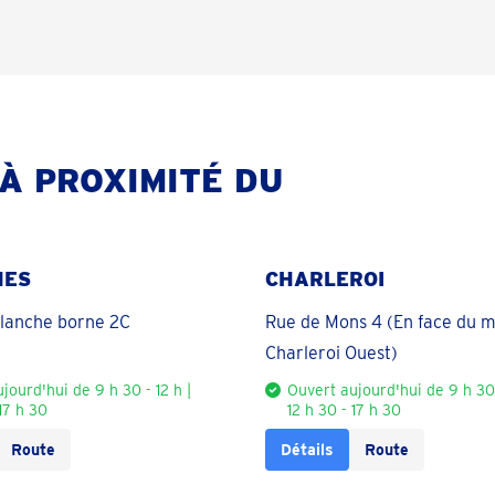
À PROXIMITÉ DU
NES
CHARLEROI
blanche borne 2C
Rue de Mons 4 (En face du 
Charleroi Ouest)
jourd'hui de 9 h 30 - 12 h |
Ouvert aujourd'hui de 9 h 30 
 17 h 30
12 h 30 - 17 h 30
Route
Détails
Route