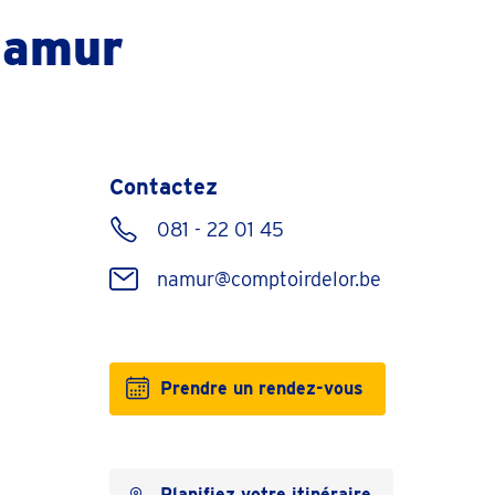
Namur
Contactez
081 - 22 01 45
namur@comptoirdelor.be
Prendre un rendez-vous
Planifiez votre itinéraire