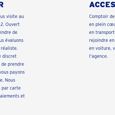
R
ACCES
s visite au
Comptoir de 
12. Ouvert
en plein cœu
endre de
en transpor
ous évaluons
rejoindre en 
réaliste.
en voiture, 
 discret
l'agence.
e de prendre
 vous payons
e. Nous
 par carte
paiements et