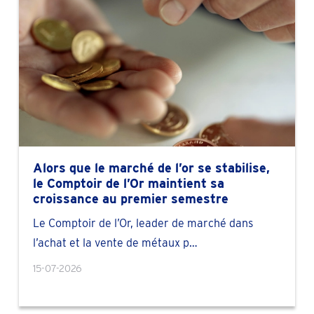
endre un rendez-vous
léphoner 033187455
endre un rendez-vous
Alors que le marché de l’or se stabilise,
léphoner +3289391549
le Comptoir de l’Or maintient sa
croissance au premier semestre
endre un rendez-vous
Le Comptoir de l’Or, leader de marché dans
l’achat et la vente de métaux p…
léphoner 050 - 34 67 46
15-07-2026
endre un rendez-vous