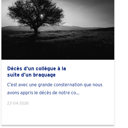
Décès d’un collègue à la
suite d’un braquage
C’est avec une grande consternation que nous
avons appris le décès de notre co…
23-04-2026