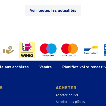
Voir toutes les actualités
léphoner 071 - 32 37 06
endre un rendez-vous
léphoner 05 228 01 44
endre un rendez-vous
te aux enchères
Vendre
Planifiez votre rendez-
léphoner 013 48 01 48
endre un rendez-vous
S
ACHETER
Acheter de l'or
Acheter des pièces
léphoner 028-941347