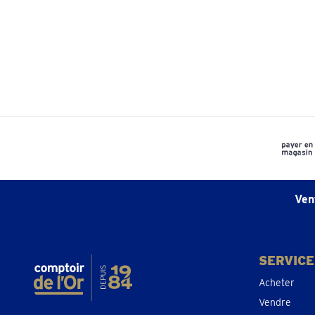
Charleroi
té
Rue de Mons 4 En face du metro
Charleroi Ouest
Pr
Ouvert
• Ferme à 17:30
Dendermonde
té
Lindanusstraat 1
Pr
Ouvert
• Ferme à 17:30
Ven
Diest
té
Koningin Astridlaan 2
Pr
Ouvert
• Ferme à 17:30
SERVICE
Acheter
Vendre
Dilbeek
té