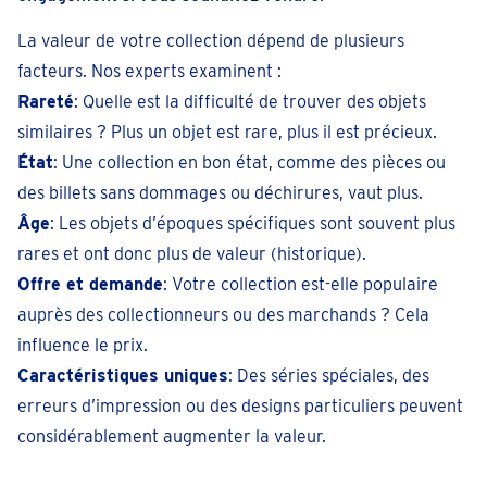
Erpe-Mere
La valeur de votre collection dépend de plusieurs
Gentsesteenweg 44
Fermé
• lundi pour 09:30
facteurs. Nos experts examinent :
Rareté
: Quelle est la difficulté de trouver des objets
téléphoner 053 896160
similaires ? Plus un objet est rare, plus il est précieux.
Prendre un rendez-vous
État
: Une collection en bon état, comme des pièces ou
des billets sans dommages ou déchirures, vaut plus.
Gand
Âge
: Les objets d’époques spécifiques sont souvent plus
Sint-Lievenspoortstraat 305
rares et ont donc plus de valeur (historique).
Fermé
• lundi pour 09:30
Offre et demande
: Votre collection est-elle populaire
téléphoner 092 - 33 45 54
auprès des collectionneurs ou des marchands ? Cela
Prendre un rendez-vous
influence le prix.
Caractéristiques uniques
: Des séries spéciales, des
erreurs d’impression ou des designs particuliers peuvent
Gand Sint Denijs Westrem
considérablement augmenter la valeur.
Derbystraat 45 En face de la station-service Q8
Fermé
• lundi pour 09:30