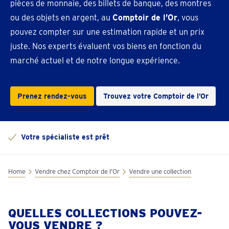
pièces de monnaie, des billets de banque, des montres
ou des objets en argent, au
Comptoir de l’Or
, vous
pouvez compter sur une estimation rapide et un prix
juste. Nos experts évaluent vos biens en fonction du
marché actuel et de notre longue expérience.
Prenez rendez-vous
Trouvez votre Comptoir de l’Or
ialiste est prêt
Home
Vendre chez Comptoir de l’Or
Vendre une collection
QUELLES COLLECTIONS POUVEZ-
VOUS VENDRE ?