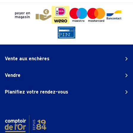
téléphoner 093966325
Prendre un rendez-vous
Genk
Europalaan 57
Fermé
• lundi pour 09:30
téléphoner 089 39 35 62
Vente aux enchères
Prendre un rendez-vous
Vendre
Geraardsbergen
Planifiez votre rendez-vous
Grotestraat 56
Fermé
• lundi pour 09:30
téléphoner 054-895108
Prendre un rendez-vous