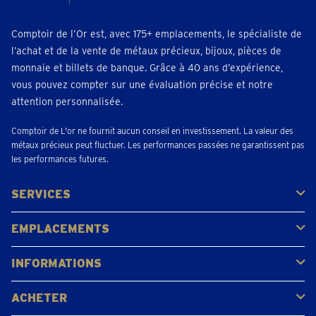
Comptoir de l’Or est, avec 175+ emplacements, le spécialiste de
l’achat et de la vente de métaux précieux, bijoux, pièces de
monnaie et billets de banque. Grâce à 40 ans d’expérience,
vous pouvez compter sur une évaluation précise et notre
attention personnalisée.
Comptoir de L'or ne fournit aucun conseil en investissement. La valeur des
métaux précieux peut fluctuer. Les performances passées ne garantissent pas
les performances futures.
SERVICES
Acheter
Vendre
Vente aux enchères
EMPLACEMENTS
Gerpinnes
Liège
Namur
Waterloo
Woluwe-Saint-Lambert
Voir tous les emplacements
INFORMATIONS
FAQ
Avis clients
ACHETER
Acheter de l'or
Acheter des pièces
Acheter de l'argent