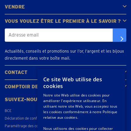
VENDRE
Bijoux en or
Pièces d'or
Lingots d'or
VOUS VOULEZ ÊTRE LE PREMIER À LE SAVOIR ?
Actualités, conseils et promotions sur l’or, l’argent et les bijoux
directement dans votre boîte mail.
CONTACT
Ce site Web utilise des
Contacter
Planifiez votre rendez-vous
Emplacements
cookies
COMPTOIR DE L'OR
À propos de nous
Actualités
Notre site Web utilise des cookies pour
SUIVEZ-NOUS
améliorer l'expérience utilisateur. En
utilisant notre site Web, vous acceptez tous
BCE
les cookies conformément à notre Politique
relative aux cookies.
Déclaration de confidentialité
Paramétrage des cookies
Nous utilisons des cookies pour collecter