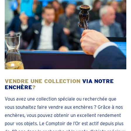
Prendre un rendez-vous
Bree
Rode Kruislaan 46
Fermé
• lundi pour 09:30
téléphoner +3289391549
Prendre un rendez-vous
Bruges
VENDRE UNE COLLECTION
VIA NOTRE
Hoefijzerlaan 51
ENCHÈRE
?
Fermé
• lundi pour 09:30
Vous avez une collection spéciale ou recherchée que
téléphoner 050 - 34 67 46
vous souhaitez faire vendre aux enchères ? Grâce à nos
Prendre un rendez-vous
enchères, vous pouvez obtenir un excellent rendement
pour vos objets. Le Comptoir de l’Or est actif depuis plus
Charleroi