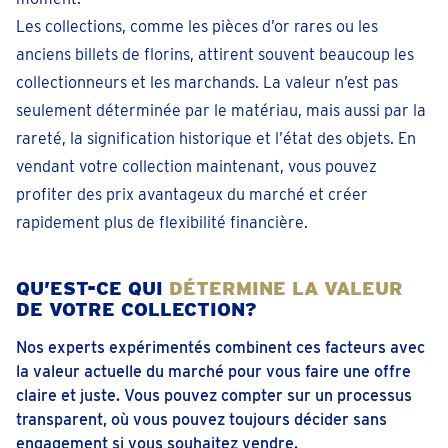
Les collections, comme les pièces d’or rares ou les
Prendre un rendez-vous
anciens billets de florins, attirent souvent beaucoup les
collectionneurs et les marchands. La valeur n’est pas
Dilbeek
seulement déterminée par le matériau, mais aussi par la
Ninoofsesteenweg 142
rareté, la signification historique et l’état des objets. En
Fermé
• lundi pour 09:30
vendant votre collection maintenant, vous pouvez
téléphoner 028-941347
profiter des prix avantageux du marché et créer
Prendre un rendez-vous
rapidement plus de flexibilité financière.
Eeklo
QU’EST-CE QUI
DÉTERMINE LA VALEUR
Markt 33
DE VOTRE COLLECTION?
Fermé
• lundi pour 09:30
Nos experts expérimentés combinent ces facteurs avec
téléphoner + 32 94961479
la valeur actuelle du marché pour vous faire une offre
claire et juste. Vous pouvez compter sur un processus
Prendre un rendez-vous
transparent, où vous pouvez toujours décider sans
engagement si vous souhaitez vendre.