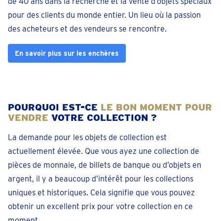
de 40 ans dans la recherche et la vente d’objets spéciaux
Rue de Mons 4 En face du metro Charleroi Ouest
pour des clients du monde entier. Un lieu où la passion
Fermé
• lundi pour 09:30
des acheteurs et des vendeurs se rencontre.
téléphoner 071 - 32 37 06
En savoir plus sur les enchères
Prendre un rendez-vous
Dendermonde
Lindanusstraat 1
POURQUOI EST-CE
LE BON MOMENT POUR
Fermé
• lundi pour 09:30
VENDRE
VOTRE COLLECTION ?
téléphoner 05 228 01 44
La demande pour les objets de collection est
Prendre un rendez-vous
actuellement élevée. Que vous ayez une collection de
pièces de monnaie, de billets de banque ou d’objets en
Diest
argent, il y a beaucoup d’intérêt pour les collections
Koningin Astridlaan 2
uniques et historiques. Cela signifie que vous pouvez
Fermé
• lundi pour 09:30
obtenir un excellent prix pour votre collection en ce
téléphoner 013 48 01 48
moment.