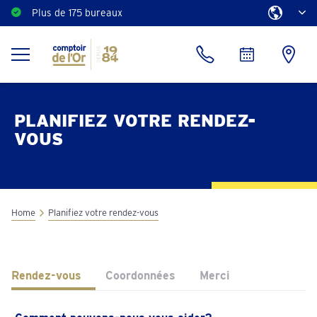
Plus de 175 bureaux
Estimation gratuite
PLANIFIEZ VOTRE RENDEZ-
VOUS
Home
Planifiez votre rendez-vous
Rendez-vous
Coordonnées
Merci