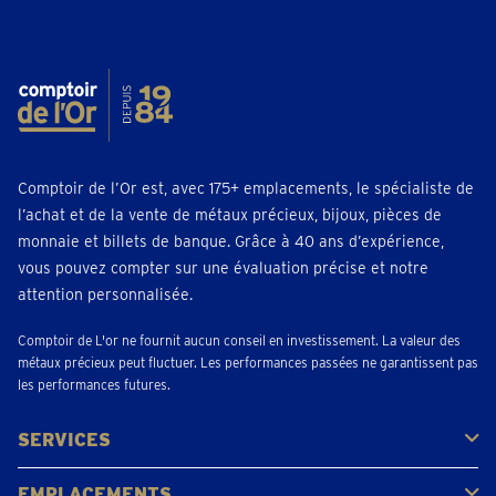
téléphoner 02 - 320 29 39
Prendre un rendez-vous
Beringen
Koolmijnlaan 362
Ouvert
• Ferme à 17:30
Comptoir de l’Or est, avec 175+ emplacements, le spécialiste de
l’achat et de la vente de métaux précieux, bijoux, pièces de
téléphoner 011936526
monnaie et billets de banque. Grâce à 40 ans d’expérience,
Prendre un rendez-vous
vous pouvez compter sur une évaluation précise et notre
attention personnalisée.
Brasschaat
Comptoir de L'or ne fournit aucun conseil en investissement. La valeur des
Bredabaan 285
métaux précieux peut fluctuer. Les performances passées ne garantissent pas
les performances futures.
Ouvert
• Ferme à 17:30
téléphoner 033187455
SERVICES
Prendre un rendez-vous
Acheter
Vendre
Vente aux enchères
EMPLACEMENTS