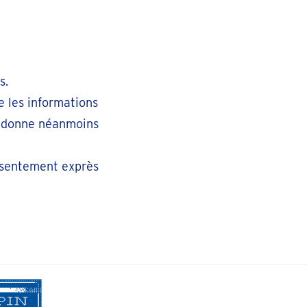
s.
e les informations
ne donne néanmoins
onsentement exprès