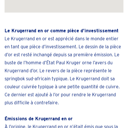
téléphoner 053 - 80 17 48
Prendre un rendez-vous
Le Krugerrand en or comme pièce d’investissement
Ans
Le Krugerrand en or est apprécié dans le monde entier
Rue de l'Yser 251
en tant que pièce d’investissement. Le dessin de la pièce
Fermé
• lundi pour 09:30
d’or est resté inchangé depuis sa première émission. Le
téléphoner 04 2954508
buste de l’homme d’État Paul Kruger orne l’avers du
Krugerrand d’or. Le revers de la pièce représente le
Prendre un rendez-vous
springbok sud-africain typique. Le Krugerrand doit sa
couleur cuivrée typique à une petite quantité de cuivre.
Antwerpen-Elisabethlaan
Ce dernier est ajouté à l’or pour rendre le Krugerrand
Elisabethlaan 4
plus difficile à contrefaire.
Fermé
• lundi pour 09:30
téléphoner 032 - 81 16 11
Émissions de Krugerrand en or
Prendre un rendez-vous
À l’origine, le Krugerrand en or n’était émis que sous la