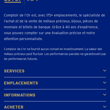
Prendre un rendez-vous
Comptoir de l’Or est, avec 175+ emplacements, le spécialiste de
Bruges
l’achat et de la vente de métaux précieux, bijoux, pièces de
Hoefijzerlaan 51
monnaie et billets de banque. Grâce à 40 ans d’expérience,
Fermé
• lundi pour 09:30
vous pouvez compter sur une évaluation précise et notre
téléphoner 050 - 34 67 46
attention personnalisée.
Prendre un rendez-vous
Comptoir de L'or ne fournit aucun conseil en investissement. La valeur des
métaux précieux peut fluctuer. Les performances passées ne garantissent pas
les performances futures.
Charleroi
Rue de Mons 4 En face du metro Charleroi Ouest
SERVICES
Fermé
• lundi pour 09:30
Acheter
Vendre
Vente aux enchères
téléphoner 071 - 32 37 06
EMPLACEMENTS
Gerpinnes
Liège
Namur
Waterloo
Woluwe-Saint-Lambert
Voir tous les emplacements
Prendre un rendez-vous
INFORMATIONS
FAQ
Avis clients
Dendermonde
ACHETER