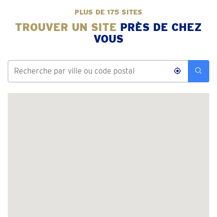
PLUS DE 175 SITES
TROUVER UN SITE
PRÈS DE CHEZ
VOUS
Aarschot
Schaluin 121
Fermé
• lundi pour 09:30
téléphoner 016 - 98 02 39
Prendre un rendez-vous
Alost
Felix De Hertstraat 2
Fermé
• lundi pour 09:30