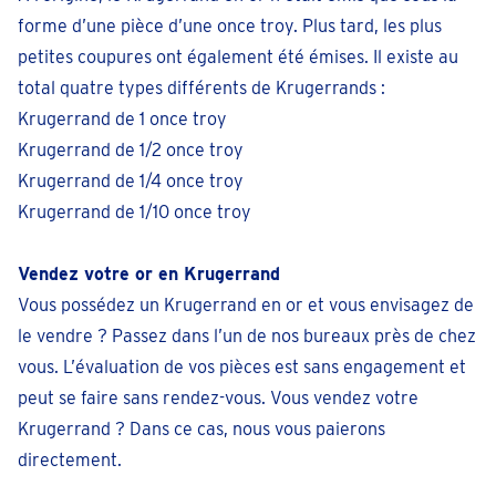
forme d’une pièce d’une once troy. Plus tard, les plus
Antwerpen-Nationalestraat
petites coupures ont également été émises. Il existe au
Nationalestraat 64
total quatre types différents de Krugerrands :
Fermé
• lundi pour 09:30
Krugerrand de 1 once troy
téléphoner 03 808 20 48
Krugerrand de 1/2 once troy
Krugerrand de 1/4 once troy
Prendre un rendez-vous
Krugerrand de 1/10 once troy
Berchem-Sainte-Agathe
Vendez votre or en Krugerrand
Avenue Charles Quint 121 - 123
Vous possédez un Krugerrand en or et vous envisagez de
Fermé
• lundi pour 09:30
le vendre ? Passez dans l’un de nos bureaux près de chez
téléphoner 02 - 320 29 39
vous. L’évaluation de vos pièces est sans engagement et
Prendre un rendez-vous
peut se faire sans rendez-vous. Vous vendez votre
Krugerrand ? Dans ce cas, nous vous paierons
Beringen
directement.
Koolmijnlaan 362