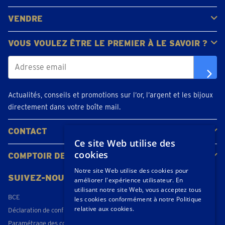
Lindanusstraat 1
Acheter de l'or
Acheter des pièces
Acheter de l'argent
Fermé
• lundi pour 09:30
VENDRE
Bijoux en or
Pièces d'or
Lingots d'or
téléphoner 05 228 01 44
VOUS VOULEZ ÊTRE LE PREMIER À LE SAVOIR ?
Prendre un rendez-vous
Diest
Actualités, conseils et promotions sur l’or, l’argent et les bijoux
Koningin Astridlaan 2
directement dans votre boîte mail.
Fermé
• lundi pour 09:30
téléphoner 013 48 01 48
CONTACT
Ce site Web utilise des
Prendre un rendez-vous
Contacter
Planifiez votre rendez-vous
Emplacements
cookies
COMPTOIR DE L'OR
À propos de nous
Actualités
Notre site Web utilise des cookies pour
Dilbeek
SUIVEZ-NOUS
améliorer l'expérience utilisateur. En
Ninoofsesteenweg 142
utilisant notre site Web, vous acceptez tous
BCE
les cookies conformément à notre Politique
Fermé
• lundi pour 09:30
relative aux cookies.
Déclaration de confidentialité
téléphoner 028-941347
Paramétrage des cookies