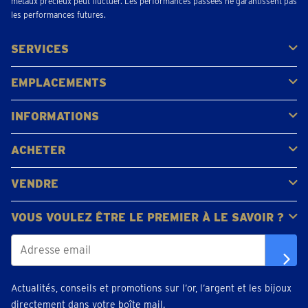
métaux précieux peut fluctuer. Les performances passées ne garantissent pas
les performances futures.
SERVICES
Acheter
Vendre
Vente aux enchères
EMPLACEMENTS
Gerpinnes
Liège
Namur
Waterloo
Woluwe-Saint-Lambert
Voir tous les emplacements
INFORMATIONS
FAQ
Avis clients
ACHETER
Acheter de l'or
Acheter des pièces
Acheter de l'argent
VENDRE
Bijoux en or
Pièces d'or
Lingots d'or
VOUS VOULEZ ÊTRE LE PREMIER À LE SAVOIR ?
Actualités, conseils et promotions sur l’or, l’argent et les bijoux
directement dans votre boîte mail.