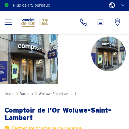
Plus de 175 bureaux
Estimation gratuite
Home
Bureaux
Woluwe-Saint-Lambert
Comptoir de l'Or Woluwe-Saint-
Lambert
Fermeture prochaine de l'agence