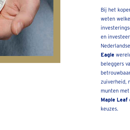
Bij het kope
weten welke 
investering
en investeer
Nederlandse
Eagle
wereld
beleggers v
betrouwbaarh
zuiverheid, 
munten met 
Maple Leaf
keuzes.