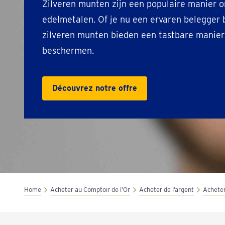
Zilveren munten zijn een populaire manier o
edelmetalen. Of je nu een ervaren belegger b
zilveren munten bieden een tastbare manie
beschermen.
Découvrez notre offre
Home
Acheter au Comptoir de l’Or
Acheter de l’argent
Acheter