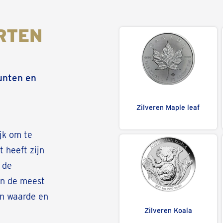
RTEN
unten en
Zilveren Maple leaf
jk om te
 heeft zijn
 de
van de meest
un waarde en
Zilveren Koala