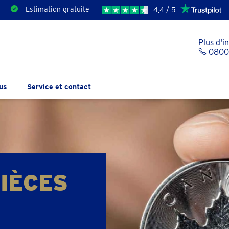
Estimation gratuite
4,4 / 5
Plus d'i
0800 
us
Service et contact
IÈCES