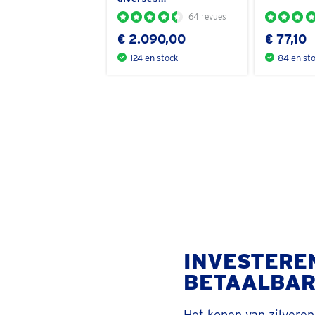
64 revues
€ 2.090,00
€ 77,10
124 en stock
84 en st
INVESTERE
BETAALBAR
Het kopen van zilvere