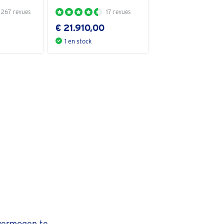
267 revues
17 revues
€ 21.910,00
1 en stock
 vermogen te