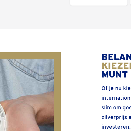
BELA
KIEZ
MUNT
Of je nu ki
internationa
slim om goe
zilverprijs
investeren.