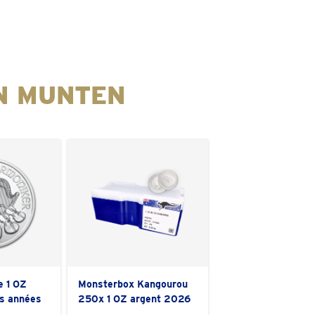
N MUNTEN
e 1 OZ
Monsterbox Kangourou
es années
250x 1 OZ argent 2026