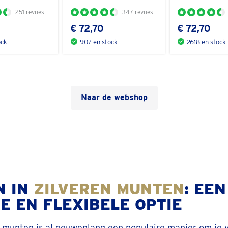
251 revues
347 revues
€ 72,70
€ 72,70
ock
907 en stock
2618 en stock
Naar de webshop
N IN
ZILVEREN
MUNTEN
: EEN
E EN FLEXIBELE OPTIE
n munten is al eeuwenlang een populaire manier om je