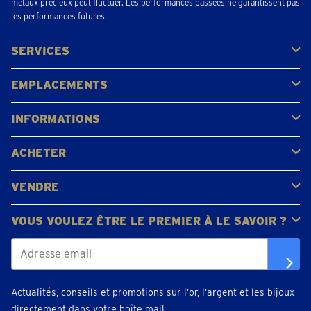
métaux précieux peut fluctuer. Les performances passées ne garantissent pas
les performances futures.
SERVICES
Acheter
Vendre
Vente aux enchères
EMPLACEMENTS
Gerpinnes
Liège
Namur
Waterloo
Woluwe-Saint-Lambert
Voir tous les emplacements
INFORMATIONS
FAQ
Avis clients
ACHETER
Acheter de l'or
Acheter des pièces
Acheter de l'argent
VENDRE
Bijoux en or
Pièces d'or
Lingots d'or
VOUS VOULEZ ÊTRE LE PREMIER À LE SAVOIR ?
Actualités, conseils et promotions sur l’or, l’argent et les bijoux
directement dans votre boîte mail.