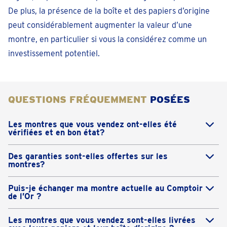
De plus, la présence de la boîte et des papiers d’origine
peut considérablement augmenter la valeur d’une
montre, en particulier si vous la considérez comme un
investissement potentiel.
QUESTIONS FRÉQUEMMENT
POSÉES
Les montres que vous vendez ont-elles été
vérifiées et en bon état?
Oui, chaque montre que nous proposons est
Des garanties sont-elles offertes sur les
minutieusement inspectée par nos spécialistes et, si
montres?
nécessaire, entièrement révisée avant d’être
Oui, nous offrons une garantie d’un an sur toutes nos
proposée à la vente.
Puis-je échanger ma montre actuelle au Comptoir
montres afin que vous puissiez effectuer votre achat
de l’Or ?
en toute confiance.
Certainement! Nous vous offrons la possibilité
Les montres que vous vendez sont-elles livrées
d’échanger votre ancienne montre dans le cadre du