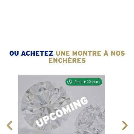
OU ACHETEZ
UNE MONTRE À NOS
ENCHÈRES
Jewell
Encore 22 jours
5
E
E