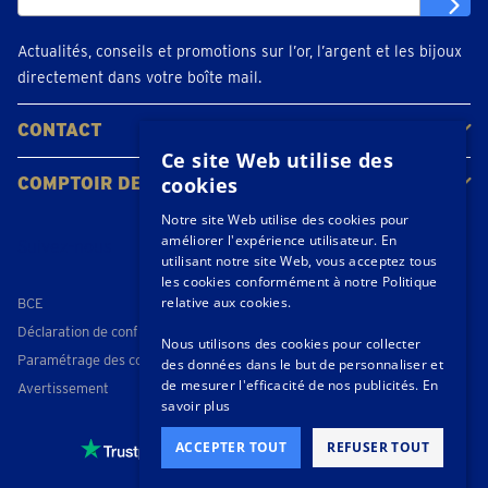
Actualités, conseils et promotions sur l’or, l’argent et les bijoux
directement dans votre boîte mail.
CONTACT
Ce site Web utilise des
Contacter
Planifiez votre rendez-vous
Emplacements
cookies
COMPTOIR DE L'OR
À propos de nous
Actualités
Notre site Web utilise des cookies pour
améliorer l'expérience utilisateur. En
Suivez-nous
utilisant notre site Web, vous acceptez tous
les cookies conformément à notre Politique
relative aux cookies.
BCE
Déclaration de confidentialité
Nous utilisons des cookies pour collecter
Paramétrage des cookies
des données dans le but de personnaliser et
de mesurer l'efficacité de nos publicités.
En
Avertissement
savoir plus
ACCEPTER TOUT
REFUSER TOUT
4,3 / 5
- 173 beoordelingen