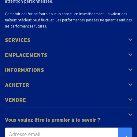
attention personnalisée.
Comptoir de L'or ne fournit aucun conseil en investissement. La valeur des
métaux précieux peut fluctuer. Les performances passées ne garantissent pas
les performances futures.
SERVICES
Acheter
Vendre
Vente aux enchères
EMPLACEMENTS
Gerpinnes
Liège
Namur
Waterloo
Woluwe-Saint-Lambert
Voir tous les emplacements
INFORMATIONS
FAQ
Avis clients
ACHETER
Acheter de l'or
Acheter des pièces
Acheter de l'argent
VENDRE
Bijoux en or
Pièces d'or
Lingots d'or
Vous voulez être le premier à le savoir ?