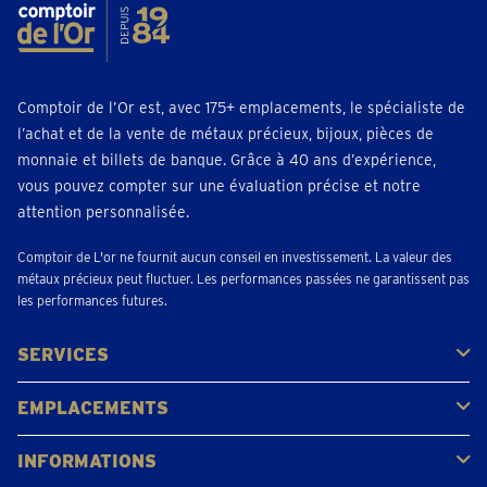
Comptoir de l’Or est, avec 175+ emplacements, le spécialiste de
l’achat et de la vente de métaux précieux, bijoux, pièces de
monnaie et billets de banque. Grâce à 40 ans d’expérience,
vous pouvez compter sur une évaluation précise et notre
attention personnalisée.
Comptoir de L'or ne fournit aucun conseil en investissement. La valeur des
métaux précieux peut fluctuer. Les performances passées ne garantissent pas
les performances futures.
SERVICES
Acheter
Vendre
Vente aux enchères
EMPLACEMENTS
Gerpinnes
Liège
Namur
Waterloo
Woluwe-Saint-Lambert
Voir tous les emplacements
INFORMATIONS