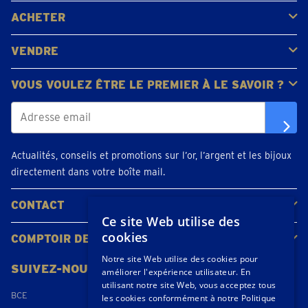
FAQ
Avis clients
ACHETER
Acheter de l'or
Acheter des pièces
Acheter de l'argent
VENDRE
Bijoux en or
Pièces d'or
Lingots d'or
VOUS VOULEZ ÊTRE LE PREMIER À LE SAVOIR ?
Actualités, conseils et promotions sur l’or, l’argent et les bijoux
directement dans votre boîte mail.
CONTACT
Ce site Web utilise des
Contacter
Planifiez votre rendez-vous
Emplacements
cookies
COMPTOIR DE L'OR
À propos de nous
Actualités
Notre site Web utilise des cookies pour
SUIVEZ-NOUS
améliorer l'expérience utilisateur. En
utilisant notre site Web, vous acceptez tous
BCE
les cookies conformément à notre Politique