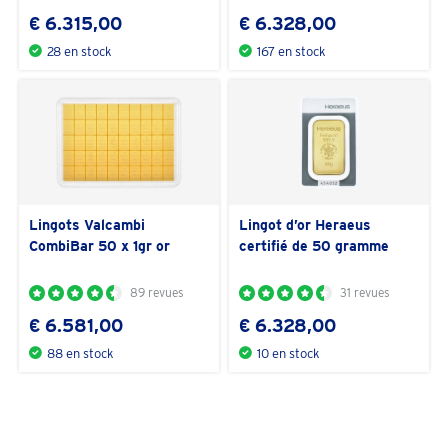
€ 6.315,00
€ 6.328,00
28 en stock
167 en stock
Lingots Valcambi
Lingot d’or Heraeus
CombiBar 50 x 1gr or
certifié de 50 gramme
89 revues
31 revues
€ 6.581,00
€ 6.328,00
88 en stock
10 en stock