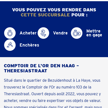
VOUS POUVEZ VOUS RENDRE DANS
CETTE SUCCURSALE
POUR :
Mettre
Acheter
Vendre
en gage
Enchères
COMPTOIR DE L'OR DEN HAAG –
THERESIASTRAAT
Situé dans le quartier de Bezuidenhout à La Haye, vous
trouverez le Comptoir de l'Or au numéro 103 de la
Theresiastraat. Ouvert depuis août 2022, vous pouvez y
acheter, vendre ou faire expertiser vos objets de valeur.
Nous sommes spécialisés dans l'or et l'argent, mais nous