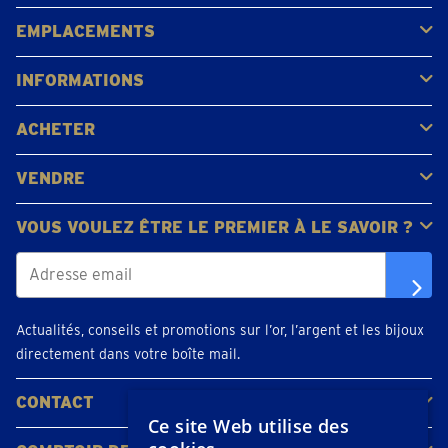
Acheter
Vendre
Vente aux enchères
EMPLACEMENTS
Gerpinnes
Liège
Namur
Waterloo
Woluwe-Saint-Lambert
Voir tous les emplacements
INFORMATIONS
FAQ
Avis clients
ACHETER
Acheter de l'or
Acheter des pièces
Acheter de l'argent
VENDRE
Bijoux en or
Pièces d'or
Lingots d'or
VOUS VOULEZ ÊTRE LE PREMIER À LE SAVOIR ?
Actualités, conseils et promotions sur l’or, l’argent et les bijoux
directement dans votre boîte mail.
CONTACT
Ce site Web utilise des
Contacter
Planifiez votre rendez-vous
Emplacements