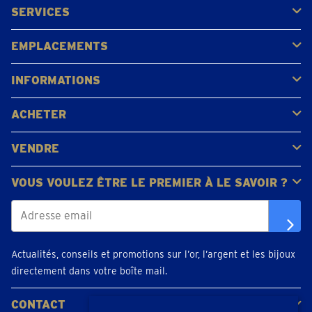
SERVICES
Acheter
Vendre
Vente aux enchères
EMPLACEMENTS
Gerpinnes
Liège
Namur
Waterloo
Woluwe-Saint-Lambert
Voir tous les emplacements
INFORMATIONS
FAQ
Avis clients
ACHETER
Acheter de l'or
Acheter des pièces
Acheter de l'argent
VENDRE
Bijoux en or
Pièces d'or
Lingots d'or
VOUS VOULEZ ÊTRE LE PREMIER À LE SAVOIR ?
Actualités, conseils et promotions sur l’or, l’argent et les bijoux
directement dans votre boîte mail.
CONTACT