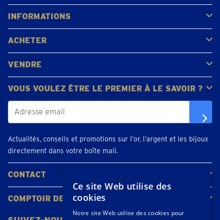
Gerpinnes
Liège
Namur
Waterloo
Woluwe-Saint-Lambert
Voir tous les emplacements
INFORMATIONS
FAQ
Avis clients
ACHETER
Acheter de l'or
Acheter des pièces
Acheter de l'argent
VENDRE
Bijoux en or
Pièces d'or
Lingots d'or
VOUS VOULEZ ÊTRE LE PREMIER À LE SAVOIR ?
Actualités, conseils et promotions sur l’or, l’argent et les bijoux
directement dans votre boîte mail.
CONTACT
Ce site Web utilise des
Contacter
Planifiez votre rendez-vous
Emplacements
cookies
COMPTOIR DE L'OR
À propos de nous
Actualités
Notre site Web utilise des cookies pour