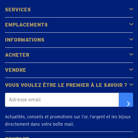
SERVICES
Acheter
Vendre
Vente aux enchères
EMPLACEMENTS
Gerpinnes
Liège
Namur
Waterloo
Woluwe-Saint-Lambert
Voir tous les emplacements
INFORMATIONS
FAQ
Avis clients
ACHETER
Acheter de l'or
Acheter des pièces
Acheter de l'argent
VENDRE
Bijoux en or
Pièces d'or
Lingots d'or
VOUS VOULEZ ÊTRE LE PREMIER À LE SAVOIR ?
Actualités, conseils et promotions sur l’or, l’argent et les bijoux
directement dans votre boîte mail.