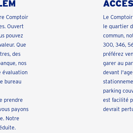
LEM
ACCES
tre Comptoir
Le Comptoir
es. Ouvert
le quartier 
ous pouvez
commun, notr
valeur. Que
300, 346, 56
tres, des
préférez ven
banque, nos
garer au par
e évaluation
devant l'age
re bureau
stationnemen
parking couv
de prendre
est facilité
 vous payons
devrait pert
e. Notre
éduite.