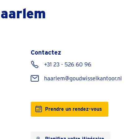
Haarlem
Contactez
+31 23 - 526 60 96
haarlem@goudwisselkantoor.nl
Prendre un rendez-vous
Planifiez votre itinéraire