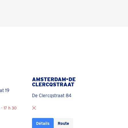
AMSTERDAM-DE
CLERCQSTRAAT
at 19
De Clercqstraat 84
- 17 h 30
Détails
Route