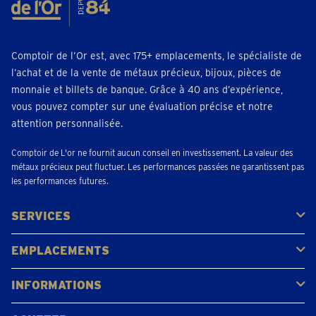
Comptoir de l’Or est, avec 175+ emplacements, le spécialiste de
l’achat et de la vente de métaux précieux, bijoux, pièces de
monnaie et billets de banque. Grâce à 40 ans d’expérience,
vous pouvez compter sur une évaluation précise et notre
attention personnalisée.
Comptoir de L'or ne fournit aucun conseil en investissement. La valeur des
métaux précieux peut fluctuer. Les performances passées ne garantissent pas
les performances futures.
SERVICES
Acheter
Vendre
Vente aux enchères
EMPLACEMENTS
Gerpinnes
Liège
Namur
Waterloo
Woluwe-Saint-Lambert
Voir tous les emplacements
INFORMATIONS
FAQ
Avis clients