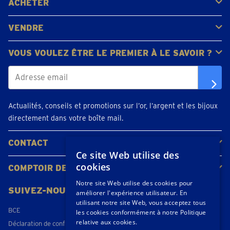
ACHETER
Acheter de l'or
Acheter des pièces
Acheter de l'argent
VENDRE
Bijoux en or
Pièces d'or
Lingots d'or
VOUS VOULEZ ÊTRE LE PREMIER À LE SAVOIR ?
Actualités, conseils et promotions sur l’or, l’argent et les bijoux
directement dans votre boîte mail.
CONTACT
Ce site Web utilise des
Contacter
Planifiez votre rendez-vous
Emplacements
cookies
COMPTOIR DE L'OR
À propos de nous
Actualités
Notre site Web utilise des cookies pour
SUIVEZ-NOUS
améliorer l'expérience utilisateur. En
utilisant notre site Web, vous acceptez tous
BCE
les cookies conformément à notre Politique
relative aux cookies.
Déclaration de confidentialité