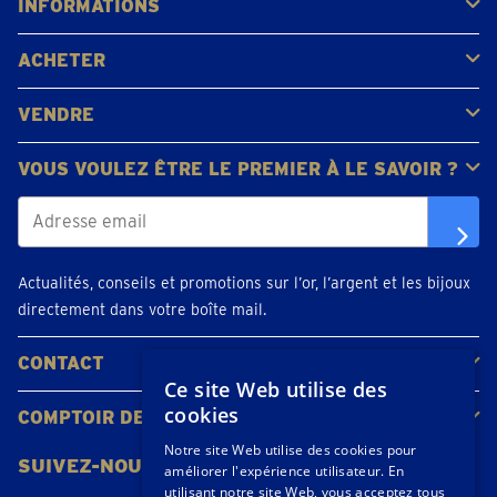
INFORMATIONS
FAQ
Avis clients
ACHETER
Acheter de l'or
Acheter des pièces
Acheter de l'argent
VENDRE
Bijoux en or
Pièces d'or
Lingots d'or
VOUS VOULEZ ÊTRE LE PREMIER À LE SAVOIR ?
Actualités, conseils et promotions sur l’or, l’argent et les bijoux
directement dans votre boîte mail.
CONTACT
Ce site Web utilise des
Contacter
Planifiez votre rendez-vous
Emplacements
cookies
COMPTOIR DE L'OR
À propos de nous
Actualités
Notre site Web utilise des cookies pour
SUIVEZ-NOUS
améliorer l'expérience utilisateur. En
utilisant notre site Web, vous acceptez tous