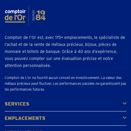
Comptoir de l’Or est, avec 175+ emplacements, le spécialiste de
l’achat et de la vente de métaux précieux, bijoux, pièces de
monnaie et billets de banque. Grâce à 40 ans d’expérience,
vous pouvez compter sur une évaluation précise et notre
attention personnalisée.
Comptoir de L'or ne fournit aucun conseil en investissement. La valeur des
métaux précieux peut fluctuer. Les performances passées ne garantissent pas
les performances futures.
SERVICES
Acheter
Vendre
Vente aux enchères
EMPLACEMENTS
Gerpinnes
Liège
Namur
Waterloo
Woluwe-Saint-Lambert
Voir tous les emplacements