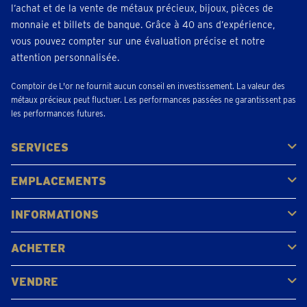
l’achat et de la vente de métaux précieux, bijoux, pièces de
monnaie et billets de banque. Grâce à 40 ans d’expérience,
vous pouvez compter sur une évaluation précise et notre
attention personnalisée.
Comptoir de L'or ne fournit aucun conseil en investissement. La valeur des
métaux précieux peut fluctuer. Les performances passées ne garantissent pas
les performances futures.
SERVICES
Acheter
Vendre
Vente aux enchères
EMPLACEMENTS
Gerpinnes
Liège
Namur
Waterloo
Woluwe-Saint-Lambert
Voir tous les emplacements
INFORMATIONS
FAQ
Avis clients
ACHETER
Acheter de l'or
Acheter des pièces
Acheter de l'argent
VENDRE
Bijoux en or
Pièces d'or
Lingots d'or