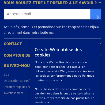
VOUS VOULEZ ÊTRE LE PREMIER À LE SAVOIR ?
Actualités, conseils et promotions sur l’or, l’argent et les bijoux
directement dans votre boîte mail.
CONTACT
Ce site Web utilise des
Contacter
Planifiez votre rendez-vous
Emplacements
cookies
COMPTOIR DE L'OR
À propos de nous
Actualités
Notre site Web utilise des cookies pour
SUIVEZ-NOUS
améliorer l'expérience utilisateur. En
utilisant notre site Web, vous acceptez tous
BCE
les cookies conformément à notre Politique
relative aux cookies.
Déclaration de confidentialité
Paramétrage des cookies
Nous utilisons des cookies pour collecter
Avertissement
des données dans le but de personnaliser et
de mesurer l'efficacité de nos publicités.
En
savoir plus