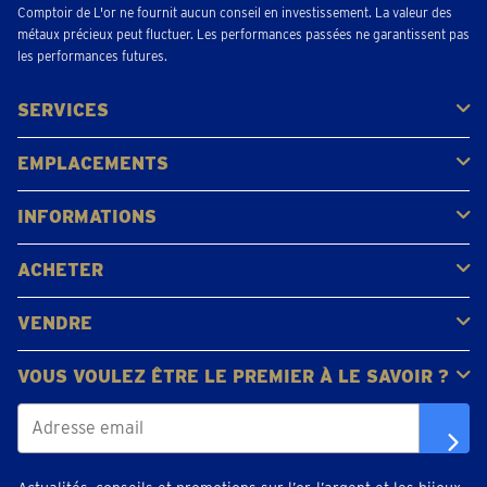
Comptoir de L'or ne fournit aucun conseil en investissement. La valeur des
métaux précieux peut fluctuer. Les performances passées ne garantissent pas
les performances futures.
SERVICES
Acheter
Vendre
Vente aux enchères
EMPLACEMENTS
Gerpinnes
Liège
Namur
Waterloo
Woluwe-Saint-Lambert
Voir tous les emplacements
INFORMATIONS
FAQ
Avis clients
ACHETER
Acheter de l'or
Acheter des pièces
Acheter de l'argent
VENDRE
Bijoux en or
Pièces d'or
Lingots d'or
VOUS VOULEZ ÊTRE LE PREMIER À LE SAVOIR ?