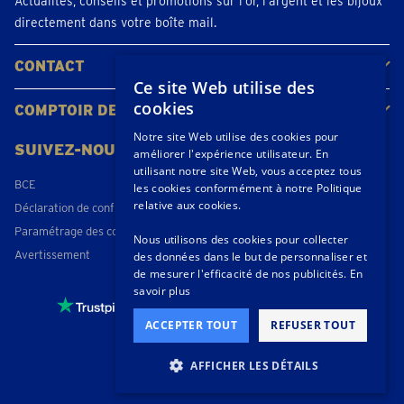
Actualités, conseils et promotions sur l’or, l’argent et les bijoux
directement dans votre boîte mail.
CONTACT
Ce site Web utilise des
Contacter
Planifiez votre rendez-vous
Emplacements
cookies
COMPTOIR DE L'OR
À propos de nous
Actualités
Notre site Web utilise des cookies pour
SUIVEZ-NOUS
améliorer l'expérience utilisateur. En
utilisant notre site Web, vous acceptez tous
BCE
les cookies conformément à notre Politique
relative aux cookies.
Déclaration de confidentialité
Paramétrage des cookies
Nous utilisons des cookies pour collecter
Avertissement
des données dans le but de personnaliser et
de mesurer l'efficacité de nos publicités.
En
savoir plus
4,3 / 5
- 173 beoordelingen
ACCEPTER TOUT
REFUSER TOUT
© 2026 Goudprijs B.V.
AFFICHER LES DÉTAILS
STRICTEMENT NÉCESSAIRES