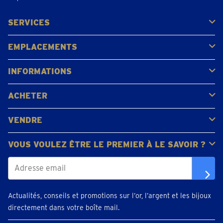
SERVICES
Acheter
Vendre
Vente aux enchères
EMPLACEMENTS
Gerpinnes
Liège
Namur
Waterloo
Woluwe-Saint-Lambert
Voir tous les emplacements
INFORMATIONS
FAQ
Avis clients
ACHETER
Acheter de l'or
Acheter des pièces
Acheter de l'argent
VENDRE
Bijoux en or
Pièces d'or
Lingots d'or
VOUS VOULEZ ÊTRE LE PREMIER À LE SAVOIR ?
Actualités, conseils et promotions sur l’or, l’argent et les bijoux
directement dans votre boîte mail.