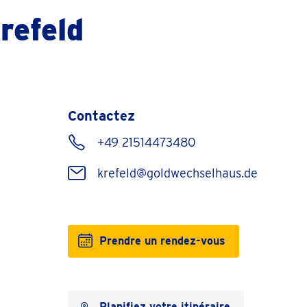
refeld
Contactez
+49 21514473480
krefeld@goldwechselhaus.de
Prendre un rendez-vous
Planifiez votre itinéraire