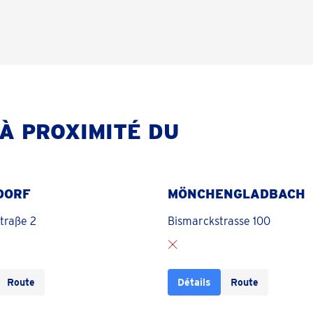
À PROXIMITÉ DU
DORF
MÖNCHENGLADBACH
traße 2
Bismarckstrasse 100
Route
Détails
Route