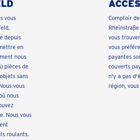
ELD
ACCES
us vous
Comptoir de 
eld,
Rheinstraße
te depuis
vous trouver
mettre en
vous préfére
ement nous
payantes son
s) pièces de
couverts pay
objets sans
n'y a pas d'
 Nous vous
région, vous
 où nous
ouvez
re. Nous vous
ent
ls roulants.