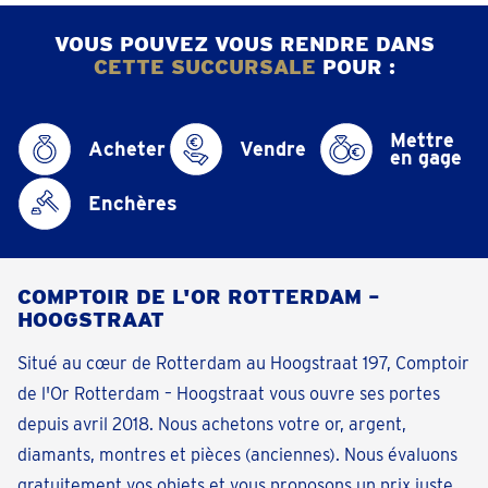
VOUS POUVEZ VOUS RENDRE DANS
CETTE SUCCURSALE
POUR :
Mettre
Acheter
Vendre
en gage
Enchères
COMPTOIR DE L'OR ROTTERDAM –
HOOGSTRAAT
Situé au cœur de Rotterdam au Hoogstraat 197, Comptoir
de l'Or Rotterdam – Hoogstraat vous ouvre ses portes
depuis avril 2018. Nous achetons votre or, argent,
diamants, montres et pièces (anciennes). Nous évaluons
gratuitement vos objets et vous proposons un prix juste