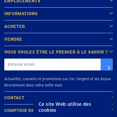
EMPLACEMENTS
Gerpinnes
Liège
Namur
Waterloo
Woluwe-Saint-Lambert
Voir tous les emplacements
INFORMATIONS
FAQ
Avis clients
ACHETER
Acheter de l'or
Acheter des pièces
Acheter de l'argent
VENDRE
Bijoux en or
Pièces d'or
Lingots d'or
VOUS VOULEZ ÊTRE LE PREMIER À LE SAVOIR ?
Actualités, conseils et promotions sur l’or, l’argent et les bijoux
directement dans votre boîte mail.
CONTACT
Ce site Web utilise des
Contacter
Planifiez votre rendez-vous
Emplacements
cookies
COMPTOIR DE L'OR