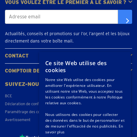
VOUS VOULEZ ÊTRE LE PREMIER À LE SAVOIR ?
Actualités, conseils et promotions sur l’or, l’argent et les bijoux
directement dans votre boîte mail.
CONTACT
Ce site Web utilise des
Contacter
Planifiez votre rendez-vous
Emplacements
cookies
COMPTOIR DE L'OR
À propos de nous
Actualités
Notre site Web utilise des cookies pour
SUIVEZ-NOUS
améliorer l'expérience utilisateur. En
utilisant notre site Web, vous acceptez tous
BCE
les cookies conformément à notre Politique
relative aux cookies.
Déclaration de confidentialité
Paramétrage des cookies
Nous utilisons des cookies pour collecter
Avertissement
des données dans le but de personnaliser et
de mesurer l'efficacité de nos publicités.
En
savoir plus