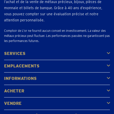
l’achat et de la vente de métaux précieux, bijoux, pièces de
monnaie et billets de banque. Grâce à 40 ans d’expérience,
vous pouvez compter sur une évaluation précise et notre
attention personnalisée.
Comptoir de L'or ne fournit aucun conseil en investissement. La valeur des
métaux précieux peut fluctuer. Les performances passées ne garantissent pas
les performances futures.
SERVICES
Acheter
Vendre
Vente aux enchères
EMPLACEMENTS
Gerpinnes
Liège
Namur
Waterloo
Woluwe-Saint-Lambert
Voir tous les emplacements
INFORMATIONS
FAQ
Avis clients
ACHETER
Acheter de l'or
Acheter des pièces
Acheter de l'argent
VENDRE
Bijoux en or
Pièces d'or
Lingots d'or