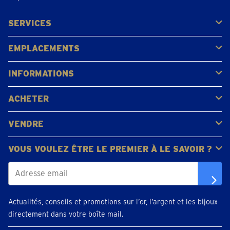
SERVICES
Acheter
Vendre
Vente aux enchères
EMPLACEMENTS
Gerpinnes
Liège
Namur
Waterloo
Woluwe-Saint-Lambert
Voir tous les emplacements
INFORMATIONS
FAQ
Avis clients
ACHETER
Acheter de l'or
Acheter des pièces
Acheter de l'argent
VENDRE
Bijoux en or
Pièces d'or
Lingots d'or
VOUS VOULEZ ÊTRE LE PREMIER À LE SAVOIR ?
Actualités, conseils et promotions sur l’or, l’argent et les bijoux
directement dans votre boîte mail.