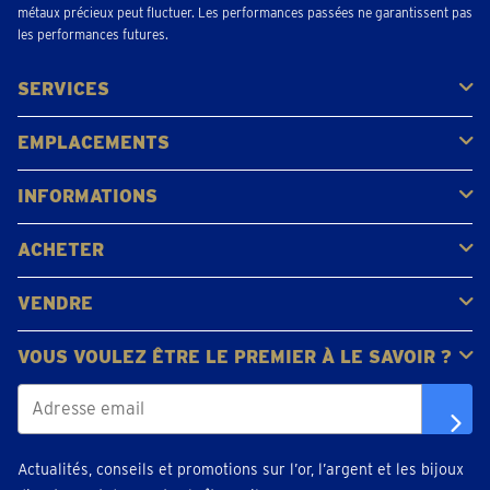
métaux précieux peut fluctuer. Les performances passées ne garantissent pas
les performances futures.
SERVICES
Acheter
Vendre
Vente aux enchères
EMPLACEMENTS
Gerpinnes
Liège
Namur
Waterloo
Woluwe-Saint-Lambert
Voir tous les emplacements
INFORMATIONS
FAQ
Avis clients
ACHETER
Acheter de l'or
Acheter des pièces
Acheter de l'argent
VENDRE
Bijoux en or
Pièces d'or
Lingots d'or
VOUS VOULEZ ÊTRE LE PREMIER À LE SAVOIR ?
Actualités, conseils et promotions sur l’or, l’argent et les bijoux