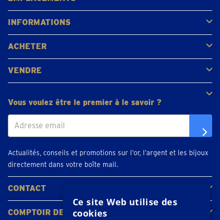
Gerpinnes
Liège
Namur
Waterloo
Woluwe-Saint-Lambert
Voir tous les emplacements
INFORMATIONS
FAQ
Avis clients
ACHETER
Acheter de l'or
Acheter des pièces
Acheter de l'argent
VENDRE
Bijoux en or
Pièces d'or
Lingots d'or
Vous voulez être le premier à le savoir ?
Actualités, conseils et promotions sur l’or, l’argent et les bijoux
directement dans votre boîte mail.
CONTACT
Ce site Web utilise des
Contacter
Planifiez votre rendez-vous
Emplacements
cookies
COMPTOIR DE L'OR