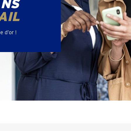
ANS
AIL
 d’or !