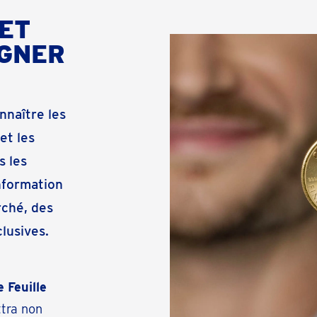
ET
AGNER
nnaître les
et les
s les
information
ché, des
clusives.
 Feuille
ttra non