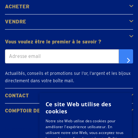
ACHETER
Acheter de l'or
Acheter des pièces
Acheter de l'argent
VENDRE
Bijoux en or
Pièces d'or
Lingots d'or
Vous voulez être le premier à le savoir ?
Actualités, conseils et promotions sur l’or, l’argent et les bijoux
directement dans votre boîte mail.
CONTACT
Ce site Web utilise des
Contacter
Planifiez votre rendez-vous
Emplacements
cookies
COMPTOIR DE L'OR
À propos de nous
Actualités
Notre site Web utilise des cookies pour
améliorer l'expérience utilisateur. En
Suivez-nous
utilisant notre site Web, vous acceptez tous