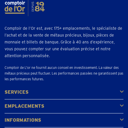
Comptoir de l’Or est, avec 175+ emplacements, le spécialiste de
l’achat et de la vente de métaux précieux, bijoux, pièces de
monnaie et billets de banque. Grâce à 40 ans d’expérience,
vous pouvez compter sur une évaluation précise et notre
attention personnalisée.
Comptoir de L'or ne fournit aucun conseil en investissement. La valeur des
métaux précieux peut fluctuer. Les performances passées ne garantissent pas
les performances futures.
SERVICES
Acheter
Vendre
Vente aux enchères
EMPLACEMENTS
Gerpinnes
Liège
Namur
Waterloo
Woluwe-Saint-Lambert
Voir tous les emplacements
INFORMATIONS
FAQ
Avis clients