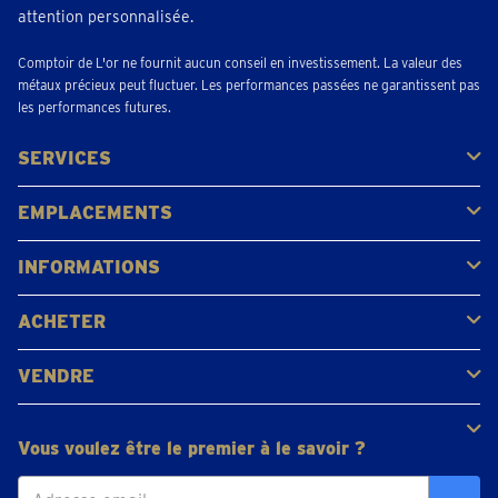
attention personnalisée.
Comptoir de L'or ne fournit aucun conseil en investissement. La valeur des
métaux précieux peut fluctuer. Les performances passées ne garantissent pas
les performances futures.
SERVICES
Acheter
Vendre
Vente aux enchères
EMPLACEMENTS
Gerpinnes
Liège
Namur
Waterloo
Woluwe-Saint-Lambert
Voir tous les emplacements
INFORMATIONS
FAQ
Avis clients
ACHETER
Acheter de l'or
Acheter des pièces
Acheter de l'argent
VENDRE
Bijoux en or
Pièces d'or
Lingots d'or
Vous voulez être le premier à le savoir ?