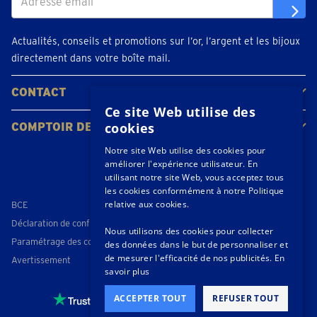
Actualités, conseils et promotions sur l’or, l’argent et les bijoux
directement dans votre boîte mail.
CONTACT
Ce site Web utilise des
Contacter
Planifiez votre rendez-vous
Emplacements
cookies
COMPTOIR DE L'OR
À propos de nous
Actualités
Notre site Web utilise des cookies pour
améliorer l'expérience utilisateur. En
Suivez-nous
utilisant notre site Web, vous acceptez tous
les cookies conformément à notre Politique
relative aux cookies.
BCE
Déclaration de confidentialité
Nous utilisons des cookies pour collecter
Paramétrage des cookies
des données dans le but de personnaliser et
de mesurer l'efficacité de nos publicités.
En
Avertissement
savoir plus
ACCEPTER TOUT
REFUSER TOUT
4,3 / 5
- 174 beoordelingen