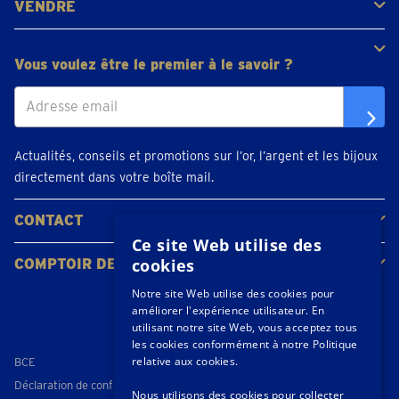
VENDRE
Bijoux en or
Pièces d'or
Lingots d'or
Vous voulez être le premier à le savoir ?
Actualités, conseils et promotions sur l’or, l’argent et les bijoux
directement dans votre boîte mail.
CONTACT
Ce site Web utilise des
Contacter
Planifiez votre rendez-vous
Emplacements
cookies
COMPTOIR DE L'OR
À propos de nous
Actualités
Notre site Web utilise des cookies pour
améliorer l'expérience utilisateur. En
Suivez-nous
utilisant notre site Web, vous acceptez tous
les cookies conformément à notre Politique
relative aux cookies.
BCE
Déclaration de confidentialité
Nous utilisons des cookies pour collecter