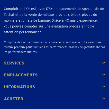
Comptoir de l’Or est, avec 175+ emplacements, le spécialiste de
l’achat et de la vente de métaux précieux, bijoux, pièces de
monnaie et billets de banque. Grâce à 40 ans d’expérience,
vous pouvez compter sur une évaluation précise et notre
attention personnalisée.
Comptoir de L'or ne fournit aucun conseil en investissement. La valeur des
métaux précieux peut fluctuer. Les performances passées ne garantissent pas
les performances futures.
SERVICES
Acheter
Vendre
Vente aux enchères
EMPLACEMENTS
Gerpinnes
Liège
Namur
Waterloo
Woluwe-Saint-Lambert
Voir tous les emplacements
INFORMATIONS
FAQ
Avis clients
ACHETER
Acheter de l'or
Acheter des pièces
Acheter de l'argent