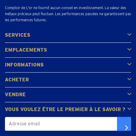
Comptoir de L'or ne fournit aucun conseil en investissement. La valeur des
métaux précieux peut fluctuer. Les performances passées ne garantissent pas
les performances futures.
SERVICES
Acheter
Vendre
Vente aux enchères
EMPLACEMENTS
Gerpinnes
Liège
Namur
Waterloo
Woluwe-Saint-Lambert
Voir tous les emplacements
INFORMATIONS
FAQ
Avis clients
ACHETER
Acheter de l'or
Acheter des pièces
Acheter de l'argent
VENDRE
Bijoux en or
Pièces d'or
Lingots d'or
VOUS VOULEZ ÊTRE LE PREMIER À LE SAVOIR ?