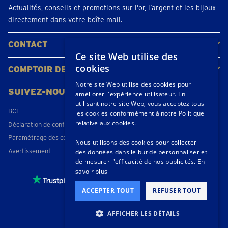
Actualités, conseils et promotions sur l’or, l’argent et les bijoux
directement dans votre boîte mail.
CONTACT
Ce site Web utilise des
Contacter
Planifiez votre rendez-vous
Emplacements
cookies
COMPTOIR DE L'OR
À propos de nous
Actualités
Notre site Web utilise des cookies pour
SUIVEZ-NOUS
améliorer l'expérience utilisateur. En
utilisant notre site Web, vous acceptez tous
BCE
les cookies conformément à notre Politique
relative aux cookies.
Déclaration de confidentialité
Paramétrage des cookies
Nous utilisons des cookies pour collecter
Avertissement
des données dans le but de personnaliser et
de mesurer l'efficacité de nos publicités.
En
savoir plus
4,3 / 5
- 174 beoordelingen
ACCEPTER TOUT
REFUSER TOUT
© 2026 Goudprijs B.V.
AFFICHER LES DÉTAILS