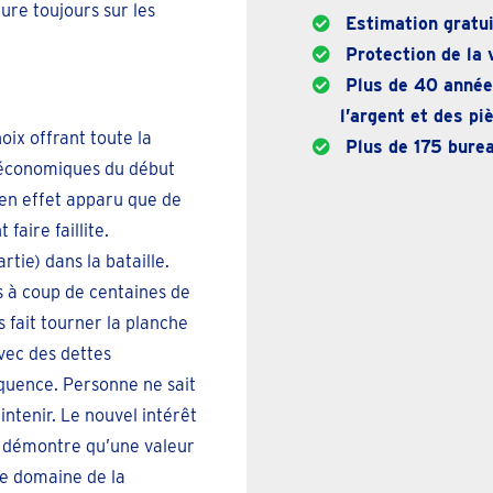
gure toujours sur les
Estimation gratui
Protection de la v
Plus de 40 années
l’argent et des p
ix offrant toute la
Plus de 175 burea
s économiques du début
 en effet apparu que de
faire faillite.
tie) dans la bataille.
s à coup de centaines de
s fait tourner la planche
Avec des dettes
quence. Personne ne sait
ntenir. Le nouvel intérêt
s démontre qu’une valeur
le domaine de la