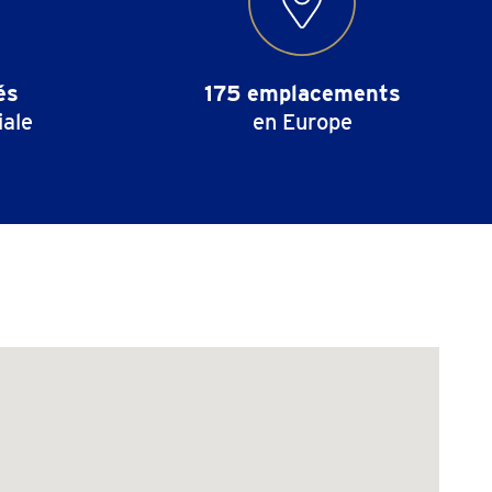
és
175 emplacements
iale
en Europe