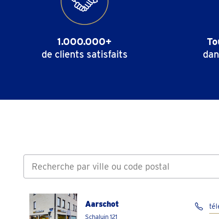
1.000.000+
To
de clients satisfaits
dan
Aarschot
té
Schaluin 121