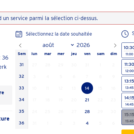
 un service parmi la sélection ci-dessus.
Sélectionnez la date souhaitée
10:3
Sem
lun
mar
mer
jeu
ven
sam
dim
11:00
t 36
11:3
31
27
28
29
30
31
1
2
erk
12:00
32
3
4
5
6
7
8
9
13:1
13:45
33
10
11
12
13
14
15
16
re
14:1
34
17
18
19
20
21
22
23
14:45
35
24
25
26
27
28
29
30
15:1
ture
15:45
36
31
1
2
3
4
5
6