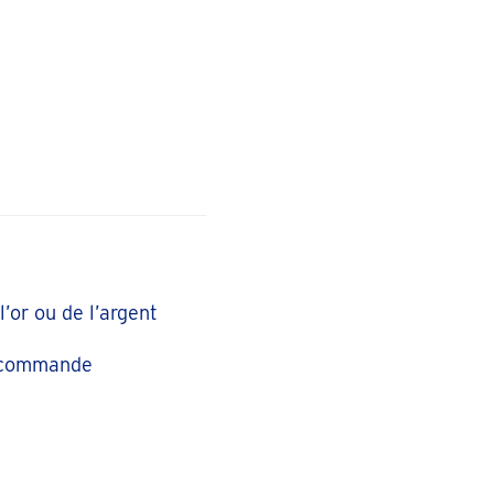
Salutation
monsieur
M
’or ou de l’argent
Voornaam
a commande
E-mailadres
Informations complémentaires