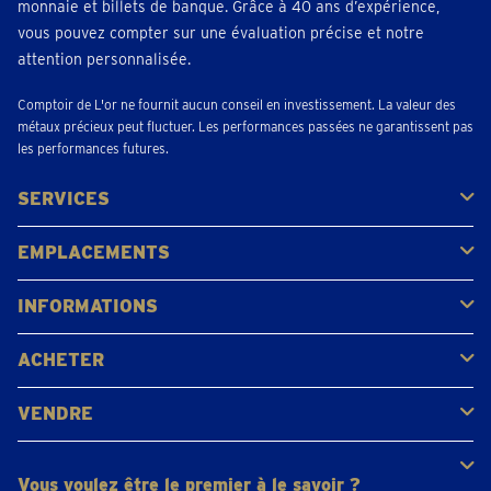
monnaie et billets de banque. Grâce à 40 ans d’expérience,
vous pouvez compter sur une évaluation précise et notre
attention personnalisée.
Comptoir de L'or ne fournit aucun conseil en investissement. La valeur des
métaux précieux peut fluctuer. Les performances passées ne garantissent pas
les performances futures.
SERVICES
Acheter
Vendre
Vente aux enchères
EMPLACEMENTS
Gerpinnes
Liège
Namur
Waterloo
Woluwe-Saint-Lambert
Voir tous les emplacements
INFORMATIONS
FAQ
Avis clients
ACHETER
Acheter de l'or
Acheter des pièces
Acheter de l'argent
VENDRE
Bijoux en or
Pièces d'or
Lingots d'or
Vous voulez être le premier à le savoir ?