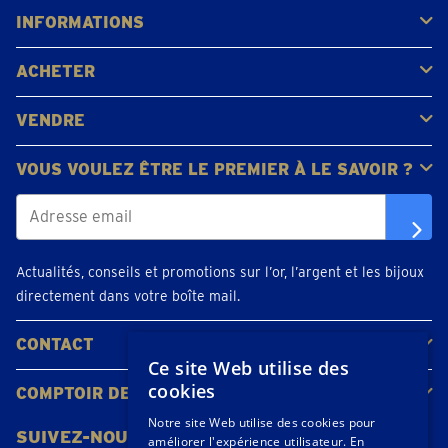
INFORMATIONS
FAQ
Avis clients
ACHETER
Acheter de l'or
Acheter des pièces
Acheter de l'argent
VENDRE
Bijoux en or
Pièces d'or
Lingots d'or
VOUS VOULEZ ÊTRE LE PREMIER À LE SAVOIR ?
Actualités, conseils et promotions sur l’or, l’argent et les bijoux
directement dans votre boîte mail.
CONTACT
Ce site Web utilise des
Contacter
Planifiez votre rendez-vous
Emplacements
cookies
COMPTOIR DE L'OR
À propos de nous
Actualités
Notre site Web utilise des cookies pour
SUIVEZ-NOUS
améliorer l'expérience utilisateur. En