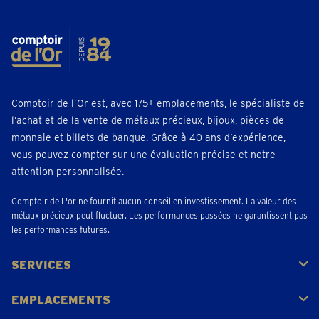
Comptoir de l’Or est, avec 175+ emplacements, le spécialiste de
l’achat et de la vente de métaux précieux, bijoux, pièces de
monnaie et billets de banque. Grâce à 40 ans d’expérience,
vous pouvez compter sur une évaluation précise et notre
attention personnalisée.
Comptoir de L'or ne fournit aucun conseil en investissement. La valeur des
métaux précieux peut fluctuer. Les performances passées ne garantissent pas
les performances futures.
SERVICES
Acheter
Vendre
Vente aux enchères
EMPLACEMENTS
Gerpinnes
Liège
Namur
Waterloo
Woluwe-Saint-Lambert
Voir tous les emplacements