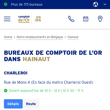
Plus de 175 bureaux
Home
Notre emplacements en Belgique
Hainaut
BUREAUX DE COMPTOIR DE L’OR
DANS
HAINAUT
CHARLEROI
Rue de Mons 4 (En face du metro Charleroi Ouest)
Ouvert aujourd’hui de 10 h – 12 h | 12 h 30 – 17 h
Détails
Route