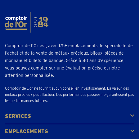
Comptoir de l’Or est, avec 175+ emplacements, le spécialiste de
l’achat et de la vente de métaux précieux, bijoux, pièces de
monnaie et billets de banque. Grâce à 40 ans d’expérience,
vous pouvez compter sur une évaluation précise et notre
attention personnalisée.
Comptoir de L'or ne fournit aucun conseil en investissement. La valeur des
métaux précieux peut fluctuer. Les performances passées ne garantissent pas
les performances futures.
SERVICES
Acheter
Vendre
Vente aux enchères
EMPLACEMENTS
Gerpinnes
Liège
Namur
Waterloo
Woluwe-Saint-Lambert
Voir tous les emplacements