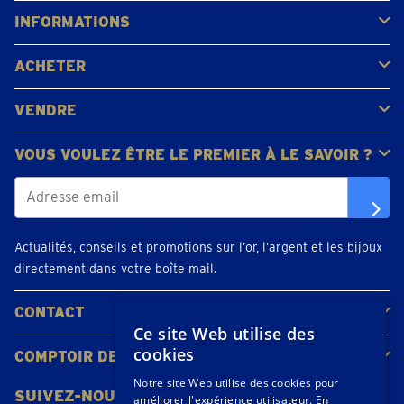
INFORMATIONS
FAQ
Avis clients
ACHETER
Acheter de l'or
Acheter des pièces
Acheter de l'argent
VENDRE
Bijoux en or
Pièces d'or
Lingots d'or
VOUS VOULEZ ÊTRE LE PREMIER À LE SAVOIR ?
Actualités, conseils et promotions sur l’or, l’argent et les bijoux
directement dans votre boîte mail.
CONTACT
Ce site Web utilise des
Contacter
Planifiez votre rendez-vous
Emplacements
cookies
COMPTOIR DE L'OR
À propos de nous
Actualités
Notre site Web utilise des cookies pour
SUIVEZ-NOUS
améliorer l'expérience utilisateur. En