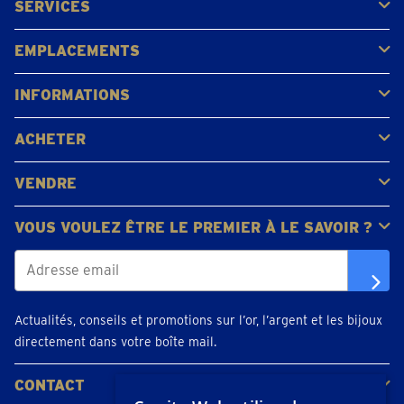
SERVICES
Acheter
Vendre
Vente aux enchères
EMPLACEMENTS
Gerpinnes
Liège
Namur
Waterloo
Woluwe-Saint-Lambert
Voir tous les emplacements
INFORMATIONS
FAQ
Avis clients
ACHETER
Acheter de l'or
Acheter des pièces
Acheter de l'argent
VENDRE
Bijoux en or
Pièces d'or
Lingots d'or
VOUS VOULEZ ÊTRE LE PREMIER À LE SAVOIR ?
Actualités, conseils et promotions sur l’or, l’argent et les bijoux
directement dans votre boîte mail.
CONTACT