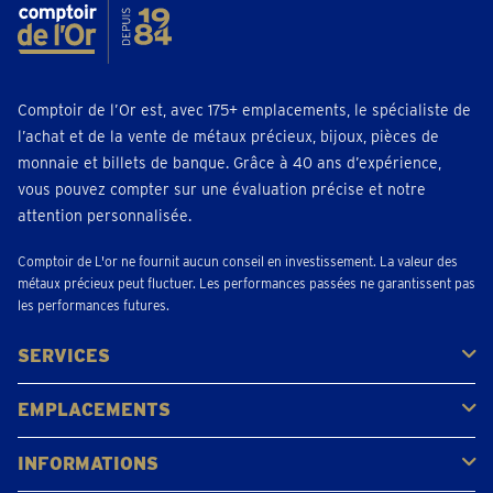
Comptoir de l’Or est, avec 175+ emplacements, le spécialiste de
l’achat et de la vente de métaux précieux, bijoux, pièces de
monnaie et billets de banque. Grâce à 40 ans d’expérience,
vous pouvez compter sur une évaluation précise et notre
attention personnalisée.
Comptoir de L'or ne fournit aucun conseil en investissement. La valeur des
métaux précieux peut fluctuer. Les performances passées ne garantissent pas
les performances futures.
SERVICES
Acheter
Vendre
Vente aux enchères
EMPLACEMENTS
Gerpinnes
Liège
Namur
Waterloo
Woluwe-Saint-Lambert
Voir tous les emplacements
INFORMATIONS
FAQ
Avis clients