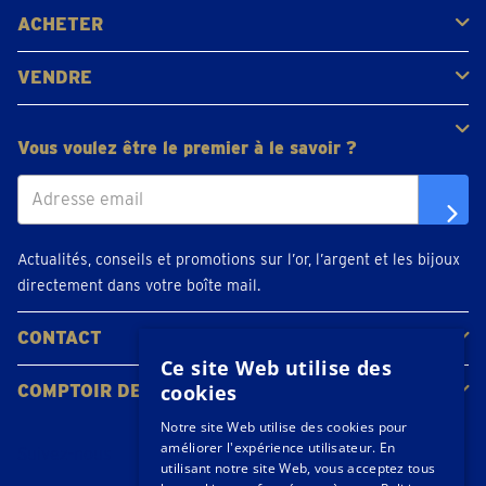
ACHETER
Acheter de l'or
Acheter des pièces
Acheter de l'argent
VENDRE
Bijoux en or
Pièces d'or
Lingots d'or
Vous voulez être le premier à le savoir ?
Actualités, conseils et promotions sur l’or, l’argent et les bijoux
directement dans votre boîte mail.
CONTACT
Ce site Web utilise des
Contacter
Planifiez votre rendez-vous
Emplacements
cookies
COMPTOIR DE L'OR
À propos de nous
Actualités
Notre site Web utilise des cookies pour
améliorer l'expérience utilisateur. En
Suivez-nous
utilisant notre site Web, vous acceptez tous