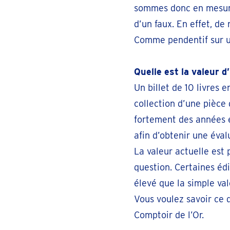
sommes donc en mesure 
Brasschaat
té
d’un faux. En effet, de
Bredabaan 285
Comme pendentif sur un
Pr
Fermé
• vendredi pour 09:30
Quelle est la valeur d
Bree
Un billet de 10 livres e
té
Rode Kruislaan 46
collection d’une pièce 
Pr
Fermé
• vendredi pour 09:30
fortement des années et
afin d’obtenir une éval
La valeur actuelle est 
Bruges
té
Hoefijzerlaan 51
question. Certaines édi
Pr
Fermé
• vendredi pour 09:30
élevé que la simple vale
Vous voulez savoir ce 
Charleroi
Comptoir de l’Or.
té
Rue de Mons 4 En face du metro