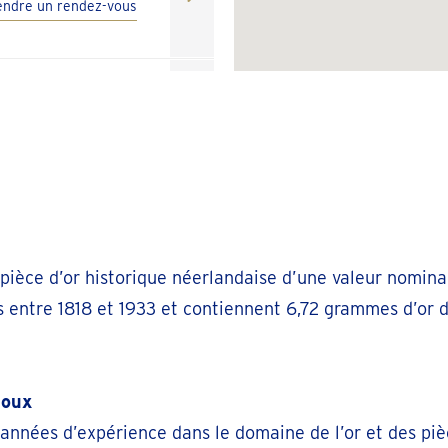
endre un rendez-vous
léphoner 03 808 20 48
endre un rendez-vous
léphoner 02 - 320 29 39
endre un rendez-vous
pièce d’or historique néerlandaise d’une valeur nominal
s entre 1818 et 1933 et contiennent 6,72 grammes d’or
léphoner 011936526
endre un rendez-vous
joux
 années d’expérience dans le domaine de l’or et des pi