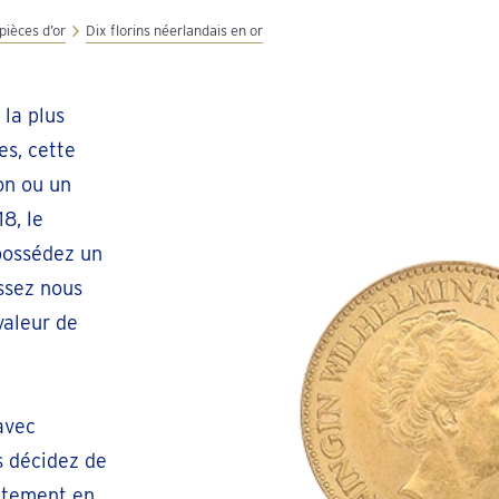
pièces d’or
Dix florins néerlandais en or
 la plus
s, cette
on ou un
18, le
 possédez un
ssez nous
valeur de
avec
s décidez de
ctement en