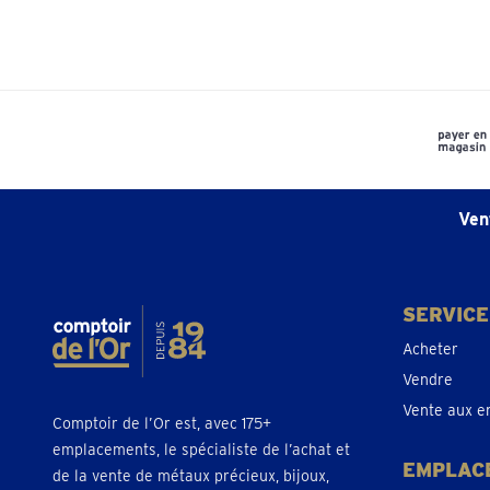
Charleroi Ouest
Pr
Fermé
• vendredi pour 09:30
Dendermonde
té
Lindanusstraat 1
Pr
Fermé
• vendredi pour 09:30
Ven
Diest
té
Koningin Astridlaan 2
Pr
SERVICE
Fermé
• vendredi pour 09:30
Acheter
Vendre
Dilbeek
té
Vente aux e
Comptoir de l’Or est, avec 175+
Ninoofsesteenweg 142
Pr
emplacements, le spécialiste de l’achat et
Fermé
• vendredi pour 09:30
EMPLAC
de la vente de métaux précieux, bijoux,