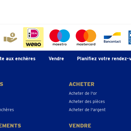
endre un rendez-vous
léphoner 05 228 01 44
endre un rendez-vous
te aux enchères
Vendre
Planifiez votre rendez-
léphoner 013 48 01 48
endre un rendez-vous
S
ACHETER
Acheter de l'or
Acheter des pièces
léphoner 028-941347
nchères
Acheter de l'argent
endre un rendez-vous
EMENTS
VENDRE