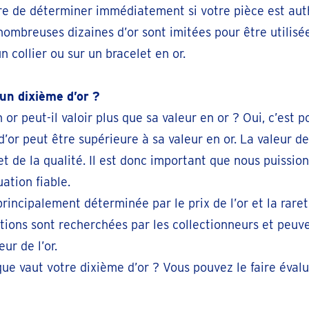
de déterminer immédiatement si votre pièce est authe
léphoner 033187455
 nombreuses dizaines d’or sont imitées pour être utilisé
 collier ou sur un bracelet en or.
endre un rendez-vous
’un dixième d’or ?
n or peut-il valoir plus que sa valeur en or ? Oui, c’est p
léphoner +3289391549
d’or peut être supérieure à sa valeur en or. La valeur d
endre un rendez-vous
 de la qualité. Il est donc important que nous puission
uation fiable.
principalement déterminée par le prix de l’or et la rare
léphoner 050 - 34 67 46
tions sont recherchées par les collectionneurs et peuve
endre un rendez-vous
ur de l’or.
que vaut votre dixième d’or ? Vous pouvez le faire éval
léphoner 071 - 32 37 06