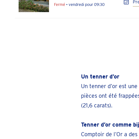
Pr
Fermé
• vendredi pour 09:30
Antwerpen-Nationalestraat
té
Nationalestraat 64
Pr
Fermé
• vendredi pour 09:30
Berchem-Sainte-Agathe
té
Un tenner d’or
Avenue Charles Quint 121 - 123
Pr
Fermé
• vendredi pour 09:30
Un tenner d’or est une 
pièces ont été frappée
(21,6 carats).
Beringen
té
Koolmijnlaan 362
Pr
Tenner d’or comme bi
Fermé
• vendredi pour 09:30
Comptoir de l’Or a des