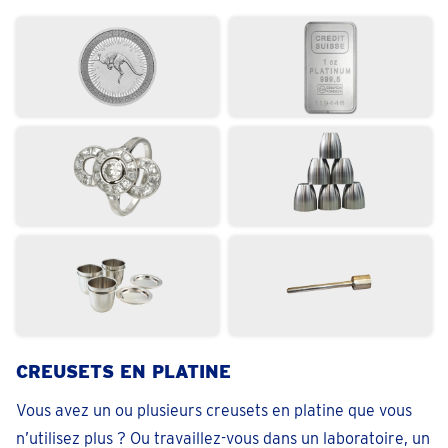
Fermé
• vendredi pour 09:30
téléphoner 05 228 01 44
Prendre un rendez-vous
Diest
Koningin Astridlaan 2
Fermé
• vendredi pour 09:30
téléphoner 013 48 01 48
Prendre un rendez-vous
Dilbeek
Ninoofsesteenweg 142
CREUSETS EN PLATINE
Fermé
• vendredi pour 09:30
téléphoner 028-941347
Vous avez un ou plusieurs creusets en platine que vous
n’utilisez plus ? Ou travaillez-vous dans un laboratoire, un
Prendre un rendez-vous