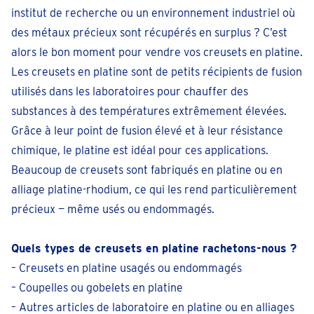
institut de recherche ou un environnement industriel où
des métaux précieux sont récupérés en surplus ? C’est
Eeklo
alors le bon moment pour vendre vos creusets en platine.
Markt 33
Les creusets en platine sont de petits récipients de fusion
Fermé
• vendredi pour 09:30
utilisés dans les laboratoires pour chauffer des
téléphoner + 32 94961479
substances à des températures extrêmement élevées.
Prendre un rendez-vous
Grâce à leur point de fusion élevé et à leur résistance
chimique, le platine est idéal pour ces applications.
Erpe-Mere
Beaucoup de creusets sont fabriqués en platine ou en
Gentsesteenweg 44
alliage platine-rhodium, ce qui les rend particulièrement
Fermé
• vendredi pour 09:30
précieux — même usés ou endommagés.
téléphoner 053 896160
Quels types de creusets en platine rachetons-nous ?
Prendre un rendez-vous
– Creusets en platine usagés ou endommagés
– Coupelles ou gobelets en platine
Gand
– Autres articles de laboratoire en platine ou en alliages
Sint-Lievenspoortstraat 305