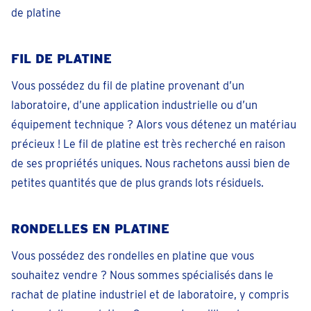
de platine
Fermé
• vendredi pour 09:30
téléphoner 092 - 33 45 54
FIL DE PLATINE
Prendre un rendez-vous
Vous possédez du fil de platine provenant d’un
laboratoire, d’une application industrielle ou d’un
Gand Sint Denijs Westrem
équipement technique ? Alors vous détenez un matériau
Derbystraat 45 En face de la station-service Q8
Fermé
• vendredi pour 09:30
précieux ! Le fil de platine est très recherché en raison
de ses propriétés uniques. Nous rachetons aussi bien de
téléphoner 093966325
petites quantités que de plus grands lots résiduels.
Prendre un rendez-vous
RONDELLES EN PLATINE
Genk
Europalaan 57
Vous possédez des rondelles en platine que vous
Fermé
• vendredi pour 09:30
souhaitez vendre ? Nous sommes spécialisés dans le
téléphoner 089 39 35 62
rachat de platine industriel et de laboratoire, y compris