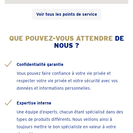
Prendre un rendez-vous
Voir tous les points de service
Ans
Rue de l'Yser 251
QUE POUVEZ-VOUS ATTENDRE
DE
Fermé
• vendredi pour 09:30
NOUS ?
téléphoner 04 2954508
Prendre un rendez-vous
Confidentialité garantie
Vous pouvez faire confiance à votre vie privée et
respecter votre vie privée et votre sécurité avec vos
Antwerpen-Elisabethlaan
données et informations personnelles.
Elisabethlaan 4
Fermé
• vendredi pour 09:30
Expertise interne
téléphoner 032 - 81 16 11
Une équipe d’experts, chacun étant spécialisé dans des
Prendre un rendez-vous
types de produits différents. Nous veillons ainsi à
toujours mettre le bon spécialiste en valeur à votre