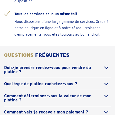
disposition.
Antwerpen-Nationalestraat
Nationalestraat 64
Tous les services sous un même toit
Fermé
• vendredi pour 09:30
Nous disposons d’une large gamme de services. Grâce à
téléphoner 03 808 20 48
notre boutique en ligne et à notre réseau croissant
d’emplacements, vous êtes toujours au bon endroit.
Prendre un rendez-vous
Berchem-Sainte-Agathe
QUESTIONS
FRÉQUENTES
Avenue Charles Quint 121 - 123
Fermé
• vendredi pour 09:30
Dois-je prendre rendez-vous pour vendre du
platine ?
téléphoner 02 - 320 29 39
Prendre rendez-vous n’est pas obligatoire. Vous êtes
Prendre un rendez-vous
Quel type de platine rachetez-vous ?
toujours le bienvenu, même sans rendez-vous ! Du
Presque toutes les formes et utilisations de platine
lundi au samedi, entre 9h30 et 17h30, vous pouvez
Comment déterminez-vous la valeur de mon
peuvent nous être proposées. Nous sommes
Beringen
entrer librement dans un Goudwisselkantoor.
platine ?
spécialisés dans les bijoux, lingots et pièces, mais
Koolmijnlaan 362
Notre expert évalue vos biens notamment en
Vous préférez prendre rendez-vous ? C’est
vous pouvez également nous apporter des creusets
Fermé
• vendredi pour 09:30
Comment vais-je recevoir mon paiement ?
fonction du poids, de la pureté et du cours actuel du
également possible ! Via le lien ci-dessous, vous