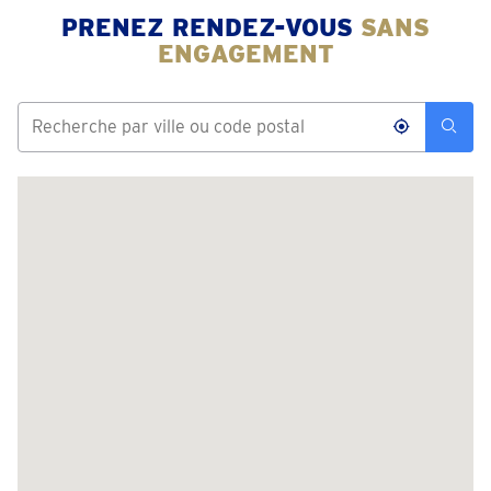
PRENEZ RENDEZ-VOUS
SANS
ENGAGEMENT
Aarschot
Schaluin 121
Fermé
• vendredi pour 09:30
téléphoner 016 - 98 02 39
Prendre un rendez-vous
Alost
Felix De Hertstraat 2
Fermé
• vendredi pour 09:30
téléphoner 053 - 80 17 48