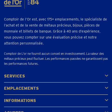
Comptoir de l’Or est, avec 175+ emplacements, le spécialiste de
l’achat et de la vente de métaux précieux, bijoux, pièces de
monnaie et billets de banque. Grâce à 40 ans d’expérience,
vous pouvez compter sur une évaluation précise et notre
attention personnalisée.
Comptoir de L'or ne fournit aucun conseil en investissement. La valeur des
métaux précieux peut fluctuer. Les performances passées ne garantissent pas
les performances futures.
SERVICES
Acheter
Vendre
Vente aux enchères
EMPLACEMENTS
Gerpinnes
Liège
Namur
Waterloo
Woluwe-Saint-Lambert
Voir tous les emplacements
INFORMATIONS
FAQ
Avis clients