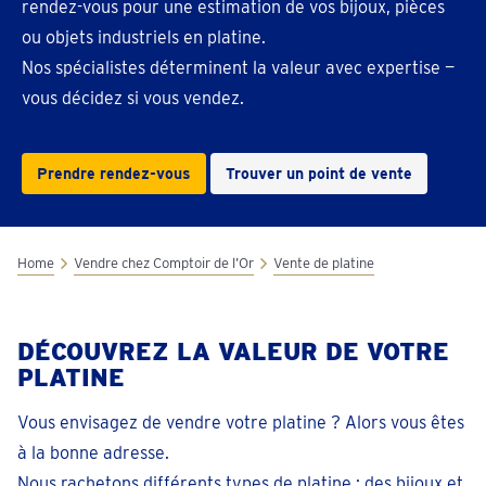
rendez-vous pour une estimation de vos bijoux, pièces
ou objets industriels en platine.
Nos spécialistes déterminent la valeur avec expertise —
vous décidez si vous vendez.
Prendre rendez-vous
Trouver un point de vente
Home
Vendre chez Comptoir de l’Or
Vente de platine
DÉCOUVREZ LA VALEUR DE VOTRE
PLATINE
Vous envisagez de vendre votre platine ? Alors vous êtes
à la bonne adresse.
Nous rachetons différents types de platine : des bijoux et