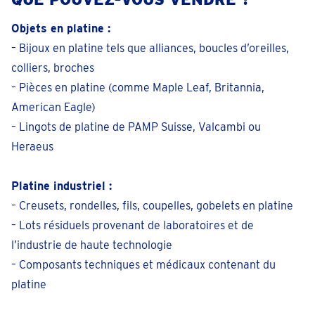
Bruges
Objets en platine :
Hoefijzerlaan 51
– Bijoux en platine tels que alliances, boucles d’oreilles,
Fermé
• vendredi pour 09:30
colliers, broches
téléphoner 050 - 34 67 46
– Pièces en platine (comme Maple Leaf, Britannia,
American Eagle)
Prendre un rendez-vous
– Lingots de platine de PAMP Suisse, Valcambi ou
Heraeus
Charleroi
Rue de Mons 4 En face du metro Charleroi Ouest
Platine industriel :
Fermé
• vendredi pour 09:30
– Creusets, rondelles, fils, coupelles, gobelets en platine
téléphoner 071 - 32 37 06
– Lots résiduels provenant de laboratoires et de
Prendre un rendez-vous
l’industrie de haute technologie
– Composants techniques et médicaux contenant du
Dendermonde
platine
Lindanusstraat 1