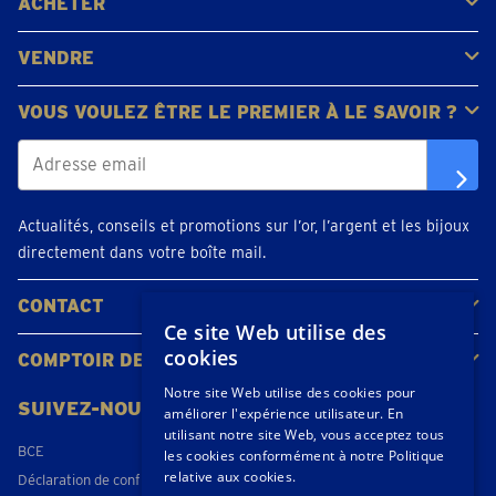
ACHETER
Acheter de l'or
Acheter des pièces
Acheter de l'argent
VENDRE
Bijoux en or
Pièces d'or
Lingots d'or
VOUS VOULEZ ÊTRE LE PREMIER À LE SAVOIR ?
Actualités, conseils et promotions sur l’or, l’argent et les bijoux
directement dans votre boîte mail.
CONTACT
Ce site Web utilise des
Contacter
Planifiez votre rendez-vous
Emplacements
cookies
COMPTOIR DE L'OR
À propos de nous
Actualités
Notre site Web utilise des cookies pour
SUIVEZ-NOUS
améliorer l'expérience utilisateur. En
utilisant notre site Web, vous acceptez tous
BCE
les cookies conformément à notre Politique
relative aux cookies.
Déclaration de confidentialité