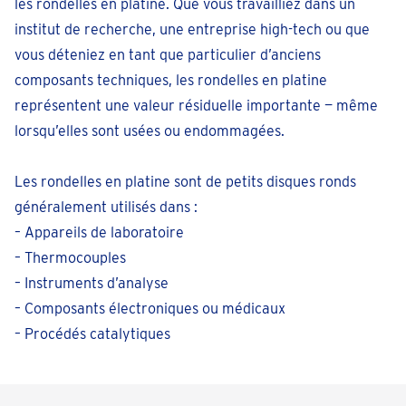
les rondelles en platine. Que vous travailliez dans un
Prendre un rendez-vous
institut de recherche, une entreprise high-tech ou que
vous déteniez en tant que particulier d’anciens
Geraardsbergen
composants techniques, les rondelles en platine
Grotestraat 56
représentent une valeur résiduelle importante — même
Fermé
• vendredi pour 09:30
lorsqu’elles sont usées ou endommagées.
téléphoner 054-895108
Prendre un rendez-vous
Les rondelles en platine sont de petits disques ronds
généralement utilisés dans :
– Appareils de laboratoire
– Thermocouples
– Instruments d’analyse
– Composants électroniques ou médicaux
– Procédés catalytiques