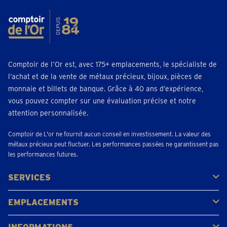
Comptoir de l’Or est, avec 175+ emplacements, le spécialiste de
l’achat et de la vente de métaux précieux, bijoux, pièces de
monnaie et billets de banque. Grâce à 40 ans d’expérience,
vous pouvez compter sur une évaluation précise et notre
attention personnalisée.
Comptoir de L'or ne fournit aucun conseil en investissement. La valeur des
métaux précieux peut fluctuer. Les performances passées ne garantissent pas
les performances futures.
SERVICES
Acheter
Vendre
Vente aux enchères
EMPLACEMENTS
Gerpinnes
Liège
Namur
Waterloo
Woluwe-Saint-Lambert
Voir tous les emplacements