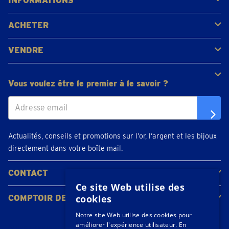
INFORMATIONS
FAQ
Avis clients
ACHETER
Acheter de l'or
Acheter des pièces
Acheter de l'argent
VENDRE
Bijoux en or
Pièces d'or
Lingots d'or
Vous voulez être le premier à le savoir ?
Actualités, conseils et promotions sur l’or, l’argent et les bijoux
directement dans votre boîte mail.
CONTACT
Ce site Web utilise des
Contacter
Planifiez votre rendez-vous
Emplacements
cookies
COMPTOIR DE L'OR
À propos de nous
Actualités
Notre site Web utilise des cookies pour
améliorer l'expérience utilisateur. En
Suivez-nous