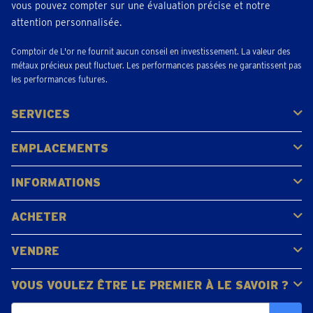
vous pouvez compter sur une évaluation précise et notre
attention personnalisée.
Comptoir de L'or ne fournit aucun conseil en investissement. La valeur des
métaux précieux peut fluctuer. Les performances passées ne garantissent pas
les performances futures.
SERVICES
Acheter
Vendre
Vente aux enchères
EMPLACEMENTS
Gerpinnes
Liège
Namur
Waterloo
Woluwe-Saint-Lambert
Voir tous les emplacements
INFORMATIONS
FAQ
Avis clients
ACHETER
Acheter de l'or
Acheter des pièces
Acheter de l'argent
VENDRE
Bijoux en or
Pièces d'or
Lingots d'or
VOUS VOULEZ ÊTRE LE PREMIER À LE SAVOIR ?