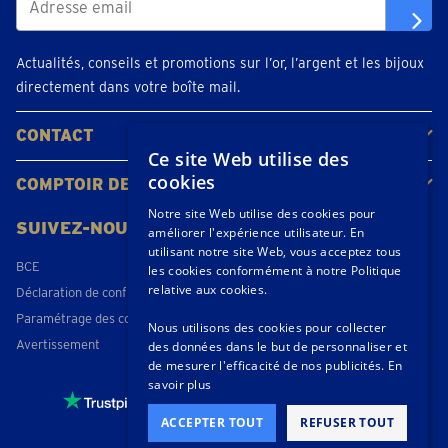
Actualités, conseils et promotions sur l’or, l’argent et les bijoux
directement dans votre boîte mail.
CONTACT
Ce site Web utilise des
Contacter
Planifiez votre rendez-vous
Emplacements
cookies
COMPTOIR DE L'OR
À propos de nous
Actualités
Notre site Web utilise des cookies pour
SUIVEZ-NOUS
améliorer l'expérience utilisateur. En
utilisant notre site Web, vous acceptez tous
BCE
les cookies conformément à notre Politique
relative aux cookies.
Déclaration de confidentialité
Paramétrage des cookies
Nous utilisons des cookies pour collecter
Avertissement
des données dans le but de personnaliser et
de mesurer l'efficacité de nos publicités.
En
savoir plus
4,4 / 5
- 175 beoordelingen
ACCEPTER TOUT
REFUSER TOUT