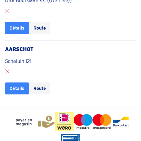
Dirk Boutslaan 44 ((De Leie))
Détails
Route
AARSCHOT
Schaluin 121
Détails
Route