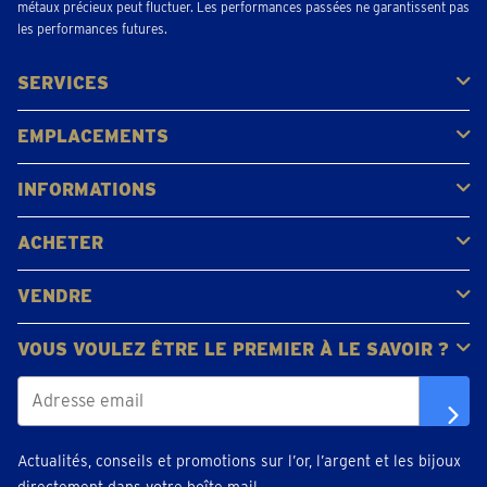
métaux précieux peut fluctuer. Les performances passées ne garantissent pas
les performances futures.
SERVICES
Acheter
Vendre
Vente aux enchères
EMPLACEMENTS
Gerpinnes
Liège
Namur
Waterloo
Woluwe-Saint-Lambert
Voir tous les emplacements
INFORMATIONS
FAQ
Avis clients
ACHETER
Acheter de l'or
Acheter des pièces
Acheter de l'argent
VENDRE
Bijoux en or
Pièces d'or
Lingots d'or
VOUS VOULEZ ÊTRE LE PREMIER À LE SAVOIR ?
Actualités, conseils et promotions sur l’or, l’argent et les bijoux
directement dans votre boîte mail.