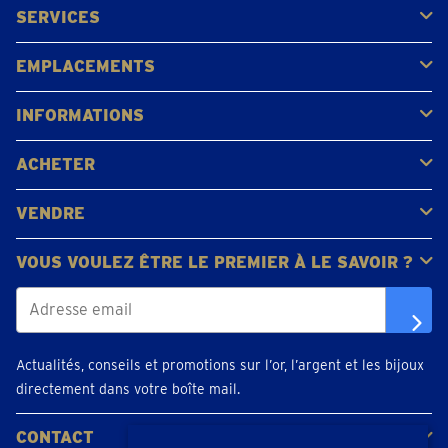
SERVICES
Acheter
Vendre
Vente aux enchères
EMPLACEMENTS
Gerpinnes
Liège
Namur
Waterloo
Woluwe-Saint-Lambert
Voir tous les emplacements
INFORMATIONS
FAQ
Avis clients
ACHETER
Acheter de l'or
Acheter des pièces
Acheter de l'argent
VENDRE
Bijoux en or
Pièces d'or
Lingots d'or
VOUS VOULEZ ÊTRE LE PREMIER À LE SAVOIR ?
Actualités, conseils et promotions sur l’or, l’argent et les bijoux
directement dans votre boîte mail.
CONTACT