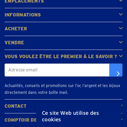
EMPLACEMENTS
Gerpinnes
Liège
Namur
Waterloo
Woluwe-Saint-Lambert
Voir tous les emplacements
INFORMATIONS
FAQ
Avis clients
ACHETER
Acheter de l'or
Acheter des pièces
Acheter de l'argent
VENDRE
Bijoux en or
Pièces d'or
Lingots d'or
VOUS VOULEZ ÊTRE LE PREMIER À LE SAVOIR ?
Actualités, conseils et promotions sur l’or, l’argent et les bijoux
directement dans votre boîte mail.
CONTACT
Ce site Web utilise des
Contacter
Planifiez votre rendez-vous
Emplacements
cookies
COMPTOIR DE L'OR
À propos de nous
Actualités